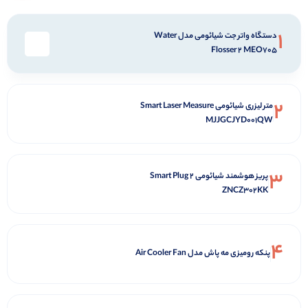
1
دستگاه واتر جت شیائومی مدل Water
Flosser 2 MEO705
2
متر لیزری شیائومی Smart Laser Measure
MJJGCJYD001QW
3
پریز هوشمند شیائومی Smart Plug 2
ZNCZ302KK
4
پنکه رومیزی مه پاش مدل Air Cooler Fan