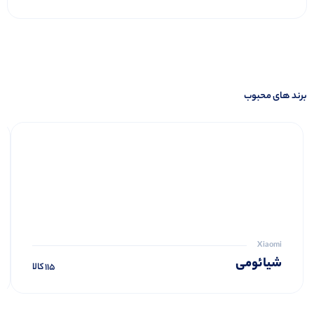
برند های محبوب
Xiaomi
شیائومی
115 کالا