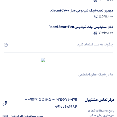
1,494,000
دوربین تحت شبکه شیائومی مدل Xiaomi C302
5,691,000
قلم استایلوس تبلت شیائومی Redmi Smart Pen
7,090,000
چگونه به مــــــا اعتماد کنید
ما در شبکه های اجتماعی
02166760291 - 09129155145 -
مرکز تماس مشتریان
09100681682
پاسخ به سوالات شما در
سریعترین زمان ممکن