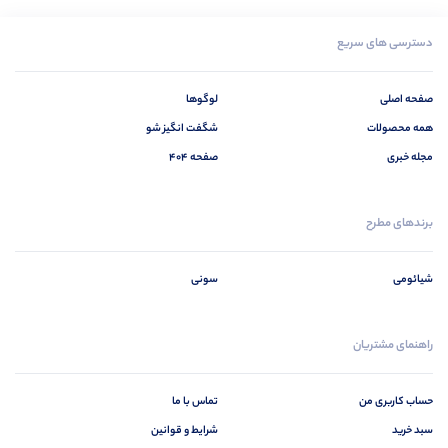
دسترسی های سریع
صفحه اصلی
لوگوها
همه محصولات
شگفت انگیز شو
مجله خبری
صفحه 404
برندهای مطرح
شیائومی
سونی
راهنمای مشتریان
حساب کاربری من
تماس با ما
سبد خرید
شرایط و قوانین