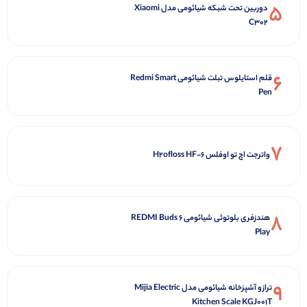
5
دوربین تحت شبکه شیائومی مدل Xiaomi
C302
6
قلم استایلوس تبلت شیائومی Redmi Smart
Pen
7
واترجت اچ تو اوفلس H2ofloss HF-6
8
هندزفری بلوتوثی شیائومی REDMI Buds 6
Play
9
ترازو آشپزخانه شیائومی مدل Mijia Electric
Kitchen Scale KGJ001T