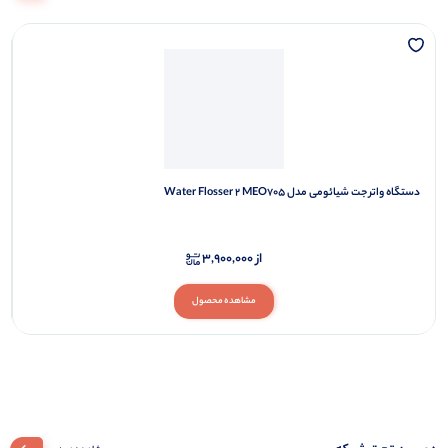
دستگاه واتر جت شیائومی مدل Water Flosser 2 MEO705
از
3,900,000
مشاهده محصول