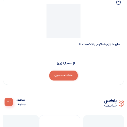
جارو شارژی شیائومی Enchen V3
از
5,589,000
مشاهده محصول
مشاهده‌
جـــدیــد