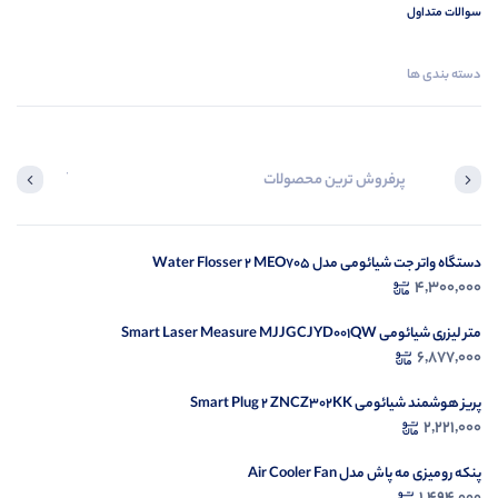
سوالات متداول
دسته بندی ها
پرفروش ترین محصولات
آخرین محصول
دستگاه واتر جت شیائومی مدل Water Flosser 2 MEO705
در ح
4,300,000
م
متر لیزری شیائومی Smart Laser Measure MJJGCJYD001QW
6,877,000
پریز هوشمند شیائومی Smart Plug 2 ZNCZ302KK
2,221,000
پنکه رومیزی مه پاش مدل Air Cooler Fan