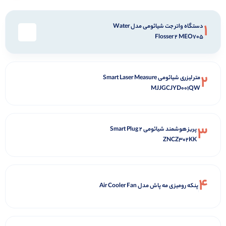
جارو رباتیک شیائومی Robot Vacuum 6 Max
از
218,400,000
مشاهده‌همه‌
پرفروش‌ترین‌ها
محصــــــــولات
1
دستگاه واتر جت شیائومی مدل Water
Flosser 2 MEO705
2
متر لیزری شیائومی Smart Laser Measure
MJJGCJYD001QW