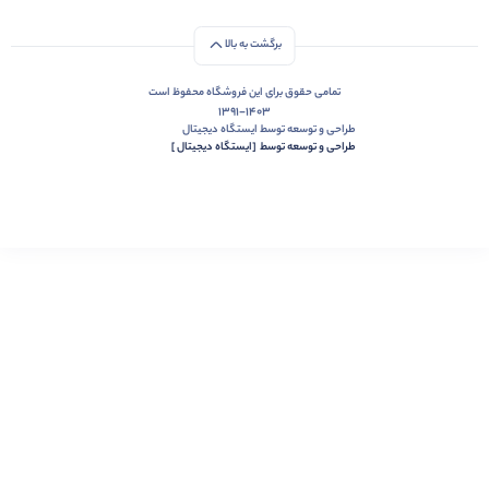
به ایستگاه دیجیتال خوش آمدید. مجموعه ما از سال 1396 مشغول فعالیت در حوزه
محصولات دیجیتال می باشد. در این مدت تمام سعی و تلاش مجموعه تامین کالا های با
کیفیت از برند های معتبر جهان با ضمانت اصالت محصول بوده است. دیجی استیشن به
پاسخگویی و مشاوره های دقیق معروف است و سعی داریم همیشه برای انتخاب مناسب
ترین گزینه ها به شما مشتریان عزیز بهترین مشاوره ممکن را بدهیم تا بتوانید محصولی
که مدنظرتان هست را با خیالت راحت از ما تهیه کنید، اعتماد شما، اعتبار مجموعه می
باشد.
برگشت به بالا
تمامی حقوق برای این فروشگاه محفوظ است
1391-1403
طراحی و توسعه توسط ایستگاه دیجیتال
طراحی و توسعه توسط‌ ‌ ‌[ایستگاه دیجیتال ]