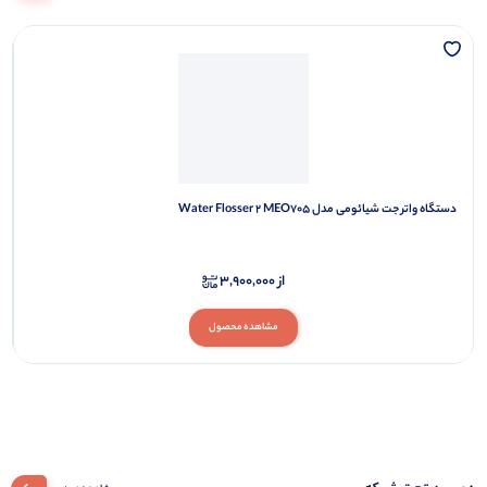
جارو رباتیک
مشاهده‌همه‌
محصولات جدید
محصـــــــولات
دستگاه واتر جت شیائومی مدل Water Flosser 2 MEO705