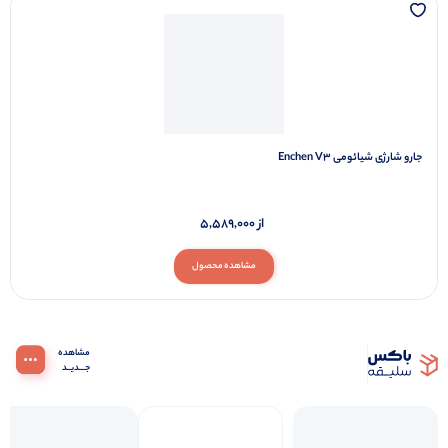
دوربین نظارتی تحت شبکه شیائومی Indoor Camera C200
از
5,260,000
مشاهده محصول
لوازم خانگی
مشاهده همه
جارو شارژی شیائومی Enchen V3