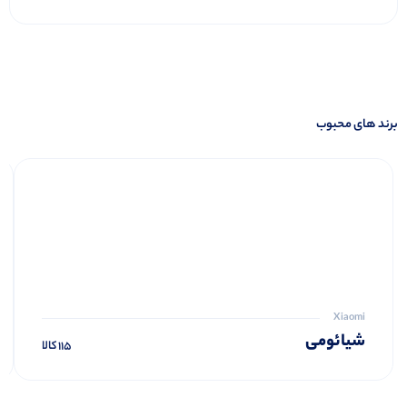
7
واترجت اچ تو اوفلس H2ofloss HF-6
8
اسپیکر بلوتوثی قابل حمل شیائومی Sound
Outdoor 30W
9
هندزفری بلوتوثی شیائومی REDMI Buds 6
Play
برند های محبوب