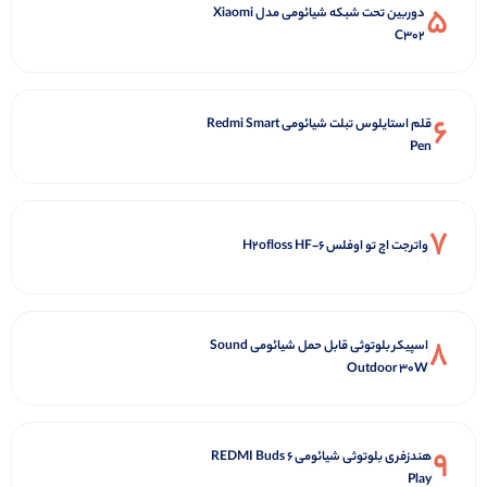
3
پریز هوشمند شیائومی Smart Plug 2
ZNCZ302KK
4
پنکه رومیزی مه پاش مدل Air Cooler Fan
5
دوربین تحت شبکه شیائومی مدل Xiaomi
C302
6
قلم استایلوس تبلت شیائومی Redmi Smart
Pen