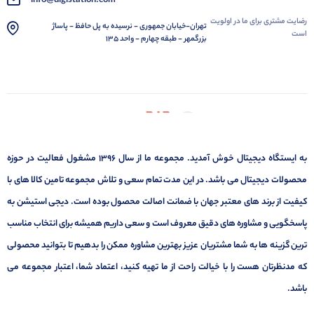
ما در شبکه های اجتماعی
02166760291 - 09129155145 -
مرکز تماس مشتریان
09100681682
پاسخ به سوالات شما در
سریعترین زمان ممکن
info@digistation.com
رضایت مشتری برای ما در اولویت
تهران-خیابان جمهوری - نرسیده به پل حافظ - پاساژ
است
بزرگمهر - طبقه چهارم - واحد 135