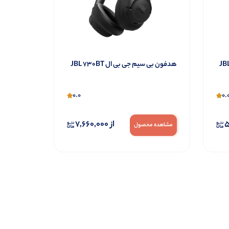
هدفون بی سیم جی بی ال JBL 730BT
0.0
0.
5
از
7,660,000
مشاهده محصول