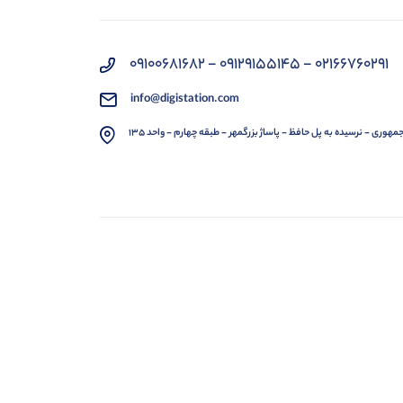
02166760291 - 09129155145 - 09100681682
info@digistation.com
مهوری - نرسیده به پل حافظ - پاساژ بزرگمهر - طبقه چهارم - واحد 135