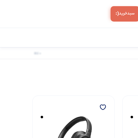
(:
سبد‌خرید
0 کالا