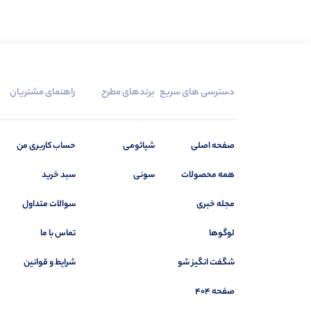
ساعت هوشمند میبرو
2
مچ بند هوشمند
1
مچ بند هوشمند شیائومی
1
سلامت و بهداشت
17
دسترسی های سریع
برندهای مطرح
راهنمای مشتریان
ماساژور
1
بهداشت شخصی
8
گوش پاکن
3
صفحه اصلی
شیائومی
حساب کاربری من
مسواک
0
همه محصولات
سونی
سبد خرید
واتر جت
2
مجله خبری
سوالات متداول
سلامت خانه
4
لوگوها
تماس با ما
تصفیه هوا
1
دستگاه بخور
2
شگفت انگیز شو
شرایط و قوانین
صوتی و تصویری
10
صفحه 404
اسپیکر
8