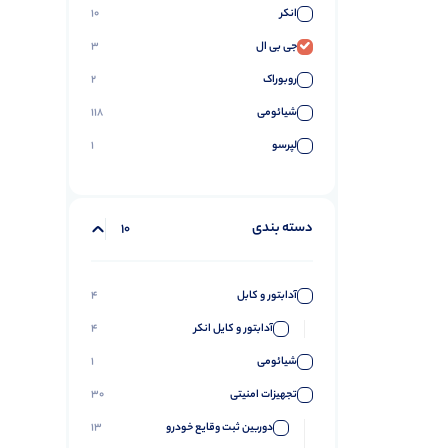
انکر
10
جی بی ال
3
روبوراک
2
شیائومی
118
لپرسو
1
دسته بندی
10
آدابتور و کابل
4
آدابتور و کایل انکر
4
شیائومی
1
تجهیزات امنیتی
30
دوربین ثبت وقایع خودرو
13