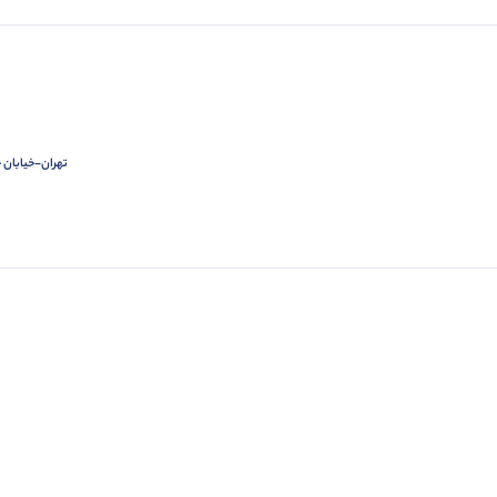
تهران-خیابان ج