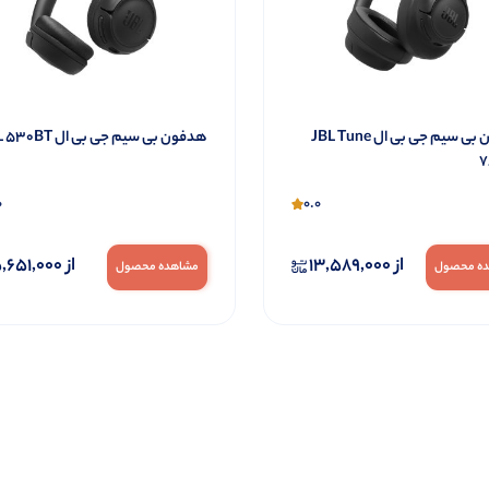
هدفون بی سیم جی بی ال JBL Tune
هدفون بی سیم جی بی ال JBL 530BT
7
0
0.0
از
13,589,000
از
,651,000
ه محصول
مشاهده محصول