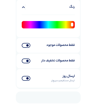
رنگ
هواپز
8
هواپز شیائومی
8
سایر لوازم خانگی
24
سشوار
2
قهوه ساز
6
فقط محصولات موجود
لوازم شخصی
3
اکسسوری هوشمند
13
فقط محصولات تخفیف دار
پاوربانک
3
پاوربانک انکر
2
ارسال روز
پاوربانک شیائومی
1
ارسال مستقیم و سریع‌تر
ساعت هوشمند
7
ساعت هوشمند اپل
0
ساعت هوشمند شیائومی
5