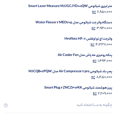
متر لیزری شیائومی Smart Laser Measure MJJGCJYD001QW
در ح
6,950,000
م
دستگاه واتر جت شیائومی مدل Water Flosser 2 MEO705
3,940,000
واترجت اچ تو اوفلس H2ofloss HF-6
4,337,000
پنکه رومیزی مه پاش مدل Air Cooler Fan
1,494,000
پمپ باد شیائومی Air Compressor 2 pro مدل MJCQB07PQW
8,450,000
پریز هوشمند شیائومی Smart Plug 2 ZNCZ302KK
2,209,000
چگونه به مــــــا اعتماد کنید