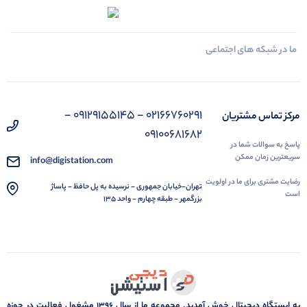
ما در شبکه های اجتماعی
02166760291 - 09129155145 -
مرکز تماس مشتریان
09100681682
پاسخ به سوالات شما در
سریعترین زمان ممکن
info@digistation.com
رضایت مشتری برای ما در اولویت
تهران-خیابان جمهوری - نرسیده به پل حافظ - پاساژ
است
بزرگمهر - طبقه چهارم - واحد 135
به ایستگاه دیجیتال خوش آمدید. مجموعه ما از سال 1396 مشغول فعالیت در حوزه