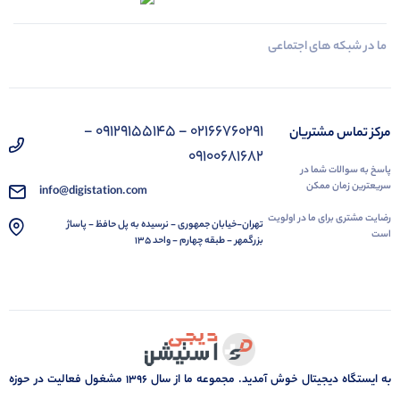
ما در شبکه های اجتماعی
02166760291 - 09129155145 -
مرکز تماس مشتریان
09100681682
پاسخ به سوالات شما در
سریعترین زمان ممکن
info@digistation.com
رضایت مشتری برای ما در اولویت
تهران-خیابان جمهوری - نرسیده به پل حافظ - پاساژ
است
بزرگمهر - طبقه چهارم - واحد 135
به ایستگاه دیجیتال خوش آمدید. مجموعه ما از سال 1396 مشغول فعالیت در حوزه