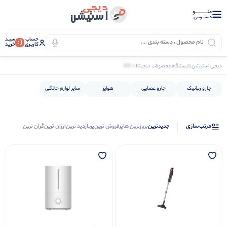
منــــــــــــو
دستــرسی
حساب
سبـد
(:
کاربری
خرید
0 کالا
دیجی استیشن | ایستگاه محصولات دیجیتال
لوازم خانگی
جارو رباتیک
جارو عصایی
هواپز
سایر لوازم خانگی
مرتب‌سازی
جدیدترین
بروزترین ها
پرفروش ترین
پربازدید ترین
ارزان ترین
گران ترین