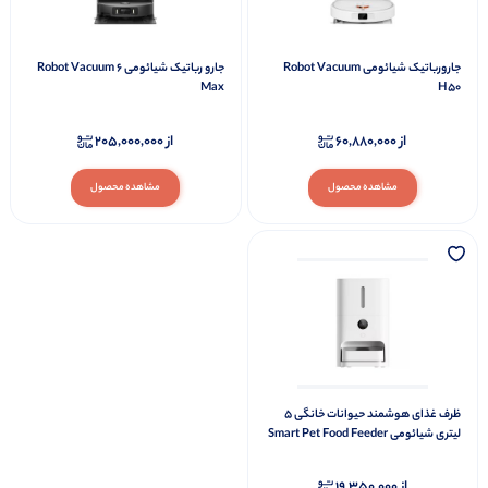
جارورباتیک شیائومی Robot Vacuum
جارو رباتیک شیائومی Robot Vacuum 6
Max
H50
از
60,880,000
از
205,000,000
مشاهده محصول
مشاهده محصول
ظرف غذای هوشمند حیوانات خانگی 5
لیتری شیائومی Smart Pet Food Feeder
2 MJWSQ02
از
19,350,000