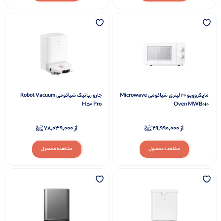
مایکروویو 20 لیتری شیائومی Microwave
جارو رباتیک شیائومی Robot Vacuum
H50 Pro
Oven MWB010
از
29,990,000
از
78,039,000
مشاهده محصول
مشاهده محصول