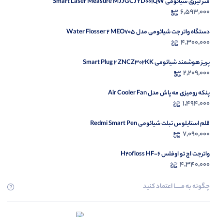
متر لیزری شیائومی Smart Laser Measure MJJGCJYD001QW
در ح
6,593,000
م
دستگاه واتر جت شیائومی مدل Water Flosser 2 MEO705
4,300,000
پریز هوشمند شیائومی Smart Plug 2 ZNCZ302KK
2,209,000
پنکه رومیزی مه پاش مدل Air Cooler Fan
1,494,000
قلم استایلوس تبلت شیائومی Redmi Smart Pen
7,090,000
واترجت اچ تو اوفلس H2ofloss HF-6
4,340,000
چگونه به مــــــا اعتماد کنید