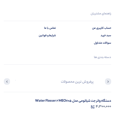
راهنمای مشتریان
حساب کاربری من
تماس با ما
سبد خرید
شرایط و قوانین
سوالات متداول
دسته بندی ها
پرفروش ترین محصولات
آخرین محصول
دستگاه واتر جت شیائومی مدل Water Flosser 2 MEO705
در ح
4,300,000
م