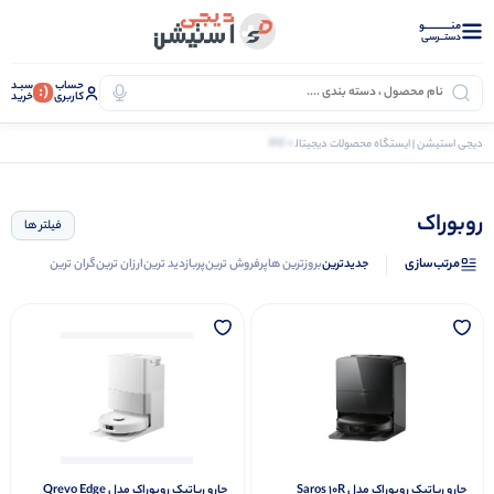
منــــــــــــو
دستــرسی
حساب
سبـد
(:
کاربری
خرید
0 کالا
دیجی استیشن | ایستگاه محصولات دیجیتال
برند
روبوراک
روبوراک
فیلتر ها
مرتب‌سازی
جدیدترین
بروزترین ها
پرفروش ترین
پربازدید ترین
ارزان ترین
گران ترین
جارو رباتیک روبوراک مدل Saros 10R
جارو رباتیک روبوراک مدل Qrevo Edge