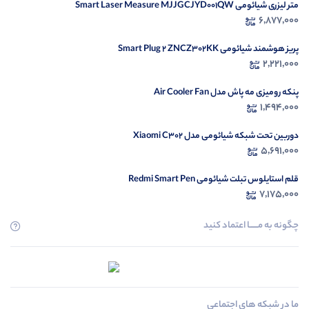
متر لیزری شیائومی Smart Laser Measure MJJGCJYD001QW
6,877,000
پریز هوشمند شیائومی Smart Plug 2 ZNCZ302KK
2,221,000
پنکه رومیزی مه پاش مدل Air Cooler Fan
1,494,000
دوربین تحت شبکه شیائومی مدل Xiaomi C302
5,691,000
قلم استایلوس تبلت شیائومی Redmi Smart Pen
7,175,000
چگونه به مــــــا اعتماد کنید
ما در شبکه های اجتماعی