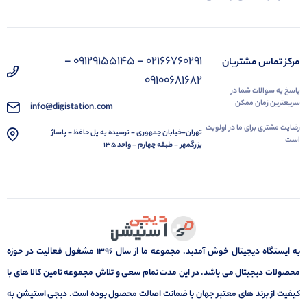
02166760291 - 09129155145 -
مرکز تماس مشتریان
09100681682
پاسخ به سوالات شما در
سریعترین زمان ممکن
info@digistation.com
رضایت مشتری برای ما در اولویت
تهران-خیابان جمهوری - نرسیده به پل حافظ - پاساژ
است
بزرگمهر - طبقه چهارم - واحد 135
به ایستگاه دیجیتال خوش آمدید. مجموعه ما از سال 1396 مشغول فعالیت در حوزه
محصولات دیجیتال می باشد. در این مدت تمام سعی و تلاش مجموعه تامین کالا های با
کیفیت از برند های معتبر جهان با ضمانت اصالت محصول بوده است. دیجی استیشن به