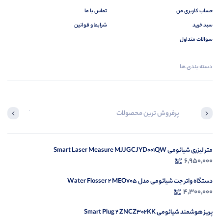
حساب کاربری من
تماس با ما
سبد خرید
شرایط و قوانین
سوالات متداول
دسته بندی ها
پرفروش ترین محصولات
آخرین محصول
متر لیزری شیائومی Smart Laser Measure MJJGCJYD001QW
در ح
6,950,000
م
دستگاه واتر جت شیائومی مدل Water Flosser 2 MEO705
4,300,000
پریز هوشمند شیائومی Smart Plug 2 ZNCZ302KK