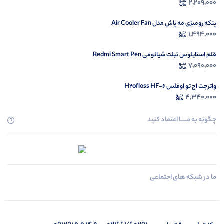
2,209,000
پنکه رومیزی مه پاش مدل Air Cooler Fan
1,494,000
قلم استایلوس تبلت شیائومی Redmi Smart Pen
7,090,000
واترجت اچ تو اوفلس H2ofloss HF-6
4,340,000
چگونه به مــــــا اعتماد کنید
ما در شبکه های اجتماعی