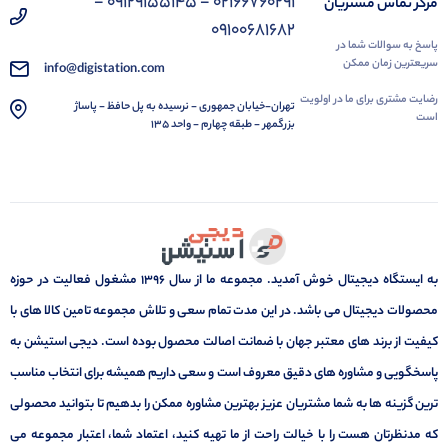
02166760291 - 09129155145 -
مرکز تماس مشتریان
09100681682
پاسخ به سوالات شما در
سریعترین زمان ممکن
info@digistation.com
رضایت مشتری برای ما در اولویت
تهران-خیابان جمهوری - نرسیده به پل حافظ - پاساژ
است
بزرگمهر - طبقه چهارم - واحد 135
به ایستگاه دیجیتال خوش آمدید. مجموعه ما از سال 1396 مشغول فعالیت در حوزه
محصولات دیجیتال می باشد. در این مدت تمام سعی و تلاش مجموعه تامین کالا های با
کیفیت از برند های معتبر جهان با ضمانت اصالت محصول بوده است. دیجی استیشن به
پاسخگویی و مشاوره های دقیق معروف است و سعی داریم همیشه برای انتخاب مناسب
ترین گزینه ها به شما مشتریان عزیز بهترین مشاوره ممکن را بدهیم تا بتوانید محصولی
که مدنظرتان هست را با خیالت راحت از ما تهیه کنید، اعتماد شما، اعتبار مجموعه می