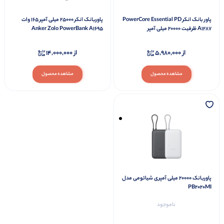
پاور بانک انکر PowerCore Essential PD
پاوربانک انکر 25000 میلی آمپر 165 وات
A1287 ظرفیت 20000 میلی آمپر
Anker Zolo PowerBank A1695
از
5,980,000
از
14,000,000
مشاهده محصول
مشاهده محصول
پاوربانک 20000 میلی آمپری شیائومی مدل
PB2020MI
ناموجود