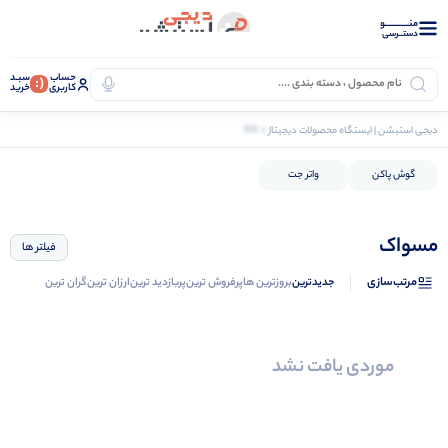
منــــــــــــو
دستــرسی
حساب
سبـد
(:
کاربری
خرید
0 کالا
دیجی استیشن | ایستگاه محصولات دیجیتال
سلامت و بهداشت
بهداشت شخصی
مسواک
گوش پاکن
واتر جت
مسواک
فیلتر ها
مرتب‌سازی
جدیدترین
بروزترین ها
پرفروش ترین
پربازدید ترین
ارزان ترین
گران ترین
موردی یافت نشد