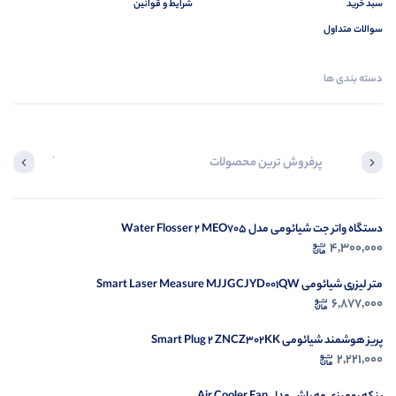
سبد خرید
شرایط و قوانین
سوالات متداول
دسته بندی ها
پرفروش ترین محصولات
آخرین محصول
دستگاه واتر جت شیائومی مدل Water Flosser 2 MEO705
در ح
4,300,000
م
متر لیزری شیائومی Smart Laser Measure MJJGCJYD001QW
6,877,000
پریز هوشمند شیائومی Smart Plug 2 ZNCZ302KK
2,221,000