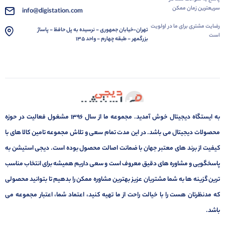
سریعترین زمان ممکن
info@digistation.com
رضایت مشتری برای ما در اولویت
تهران-خیابان جمهوری - نرسیده به پل حافظ - پاساژ
است
بزرگمهر - طبقه چهارم - واحد 135
به ایستگاه دیجیتال خوش آمدید. مجموعه ما از سال 1396 مشغول فعالیت در حوزه
محصولات دیجیتال می باشد. در این مدت تمام سعی و تلاش مجموعه تامین کالا های با
کیفیت از برند های معتبر جهان با ضمانت اصالت محصول بوده است. دیجی استیشن به
پاسخگویی و مشاوره های دقیق معروف است و سعی داریم همیشه برای انتخاب مناسب
ترین گزینه ها به شما مشتریان عزیز بهترین مشاوره ممکن را بدهیم تا بتوانید محصولی
که مدنظرتان هست را با خیالت راحت از ما تهیه کنید، اعتماد شما، اعتبار مجموعه می
باشد.