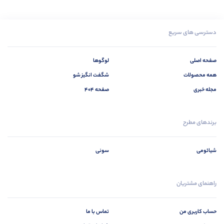
دسترسی های سریع
صفحه اصلی
لوگوها
همه محصولات
شگفت انگیز شو
مجله خبری
صفحه 404
برندهای مطرح
شیائومی
سونی
راهنمای مشتریان
حساب کاربری من
تماس با ما