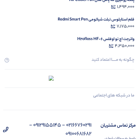
پنکه رومیزی مه پاش مدل Air Cooler Fan
1,494,000
قلم استایلوس تبلت شیائومی Redmi Smart Pen
7,175,000
واترجت اچ تو اوفلس H2ofloss HF-6
4,350,000
چگونه به مــــــا اعتماد کنید
ما در شبکه های اجتماعی
02166760291 - 09129155145 -
مرکز تماس مشتریان
09100681682
پاسخ به سوالات شما در