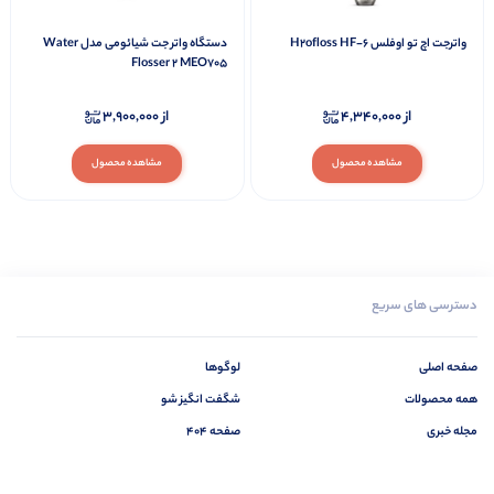
واترجت اچ تو اوفلس H2ofloss HF-6
دستگاه واتر جت شیائومی مدل Water
Flosser 2 MEO705
از
4,340,000
از
3,900,000
مشاهده محصول
مشاهده محصول
دسترسی های سریع
صفحه اصلی
لوگوها
همه محصولات
شگفت انگیز شو
مجله خبری
صفحه 404