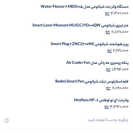
دستگاه واتر جت شیائومی مدل Water Flosser 2 MEO705
در ح
4,300,000
م
متر لیزری شیائومی Smart Laser Measure MJJGCJYD001QW
6,877,000
پریز هوشمند شیائومی Smart Plug 2 ZNCZ302KK
2,221,000
پنکه رومیزی مه پاش مدل Air Cooler Fan
1,494,000
قلم استایلوس تبلت شیائومی Redmi Smart Pen
7,090,000
واترجت اچ تو اوفلس H2ofloss HF-6
4,340,000
چگونه به مــــــا اعتماد کنید