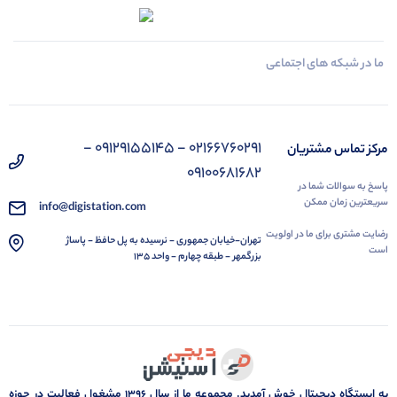
ما در شبکه های اجتماعی
02166760291 - 09129155145 -
مرکز تماس مشتریان
09100681682
پاسخ به سوالات شما در
سریعترین زمان ممکن
info@digistation.com
رضایت مشتری برای ما در اولویت
تهران-خیابان جمهوری - نرسیده به پل حافظ - پاساژ
است
بزرگمهر - طبقه چهارم - واحد 135
به ایستگاه دیجیتال خوش آمدید. مجموعه ما از سال 1396 مشغول فعالیت در حوزه