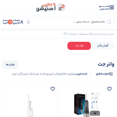
منــــــــــــو
دستــرسی
حساب
سبـد
(:
کاربری
خرید
0 کالا
دیجی استیشن | ایستگاه محصولات دیجیتال
سلامت و بهداشت
بهداشت شخصی
واتر جت
گوش پاکن
واتر جت
واتر جت
فیلتر ها
مرتب‌سازی
جدیدترین
بروزترین ها
پرفروش ترین
پربازدید ترین
ارزان ترین
گران ترین