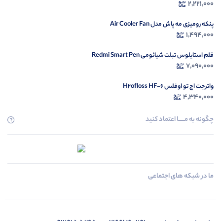
2,221,000
پنکه رومیزی مه پاش مدل Air Cooler Fan
1,494,000
قلم استایلوس تبلت شیائومی Redmi Smart Pen
7,090,000
واترجت اچ تو اوفلس H2ofloss HF-6
4,340,000
چگونه به مــــــا اعتماد کنید
ما در شبکه های اجتماعی