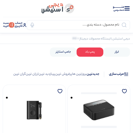
منــــــــــــو
دستــرسی
حساب
سبـد
(:
کاربری
خرید
0 کالا
دیجی استیشن | ایستگاه محصولات دیجیتال
گجت و سرگرمی
ابزار و تجهیزات
پمپ باد
ابزار
پمپ باد
جامپ استارتر
مرتب‌سازی
جدیدترین
بروزترین ها
پرفروش ترین
پربازدید ترین
ارزان ترین
گران ترین