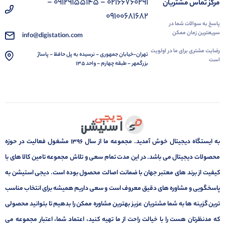
02166760291 - 09129155145 -
مرکز تماس مشتریان
09100681682
پاسخ به سوالات شما در
سریعترین زمان ممکن
info@digistation.com
رضایت مشتری برای ما در اولویت
تهران-خیابان جمهوری - نرسیده به پل حافظ - پاساژ
است
بزرگمهر - طبقه چهارم - واحد 135
به ایستگاه دیجیتال خوش آمدید. مجموعه ما از سال 1396 مشغول فعالیت در حوزه
محصولات دیجیتال می باشد. در این مدت تمام سعی و تلاش مجموعه تامین کالا های با
کیفیت از برند های معتبر جهان با ضمانت اصالت محصول بوده است. دیجی استیشن به
پاسخگویی و مشاوره های دقیق معروف است و سعی داریم همیشه برای انتخاب مناسب
ترین گزینه ها به شما مشتریان عزیز بهترین مشاوره ممکن را بدهیم تا بتوانید محصولی
که مدنظرتان هست را با خیالت راحت از ما تهیه کنید، اعتماد شما، اعتبار مجموعه می