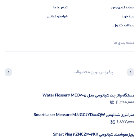
حساب کاربری من
تماس با ما
سبد خرید
شرایط و قوانین
سوالات متداول
دسته بندی ها
پرفروش ترین محصولات
آخرین محصول
دستگاه واتر جت شیائومی مدل Water Flosser 2 MEO705
در ح
4,300,000
م
متر لیزری شیائومی Smart Laser Measure MJJGCJYD001QW
6,877,000
پریز هوشمند شیائومی Smart Plug 2 ZNCZ302KK