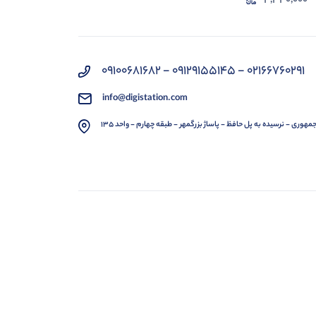
4,340,000
02166760291 - 09129155145 - 09100681682
info@digistation.com
مهوری - نرسیده به پل حافظ - پاساژ بزرگمهر - طبقه چهارم - واحد 135