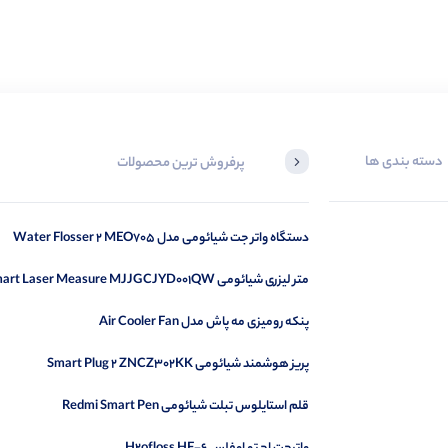
دسته بندی ها
پرفروش ترین محصولات
دستگاه واتر جت شیائومی مدل Water Flosser 2 MEO705
متر لیزری شیائومی Smart Laser Measure MJJGCJYD001QW
پنکه رومیزی مه پاش مدل Air Cooler Fan
پریز هوشمند شیائومی Smart Plug 2 ZNCZ302KK
قلم استایلوس تبلت شیائومی Redmi Smart Pen