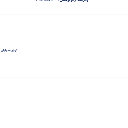
واترجت اچ تو اوفلس H2ofloss HF-6
تهران-خیابان ج