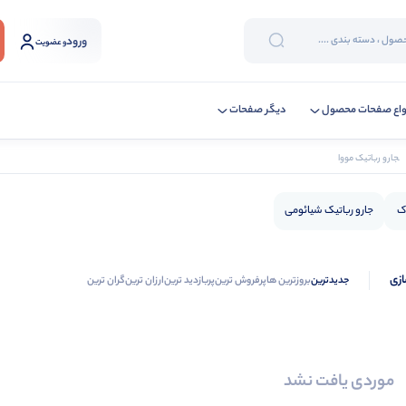
ورود
و عضویت
واع صفحات محصول
دیگر صفحات
جارو رباتیک مووا
اک
جارو رباتیک شیائومی
ازی
جدیدترین
بروزترین ها
پرفروش ترین
پربازدید ترین
ارزان ترین
گران ترین
موردی یافت نشد