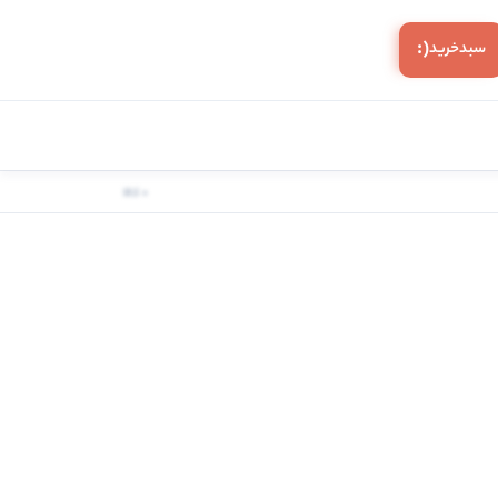
(:
سبد‌خرید
0 کالا