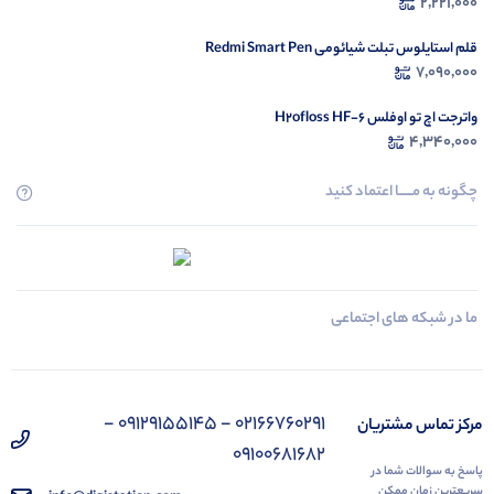
2,221,000
قلم استایلوس تبلت شیائومی Redmi Smart Pen
7,090,000
واترجت اچ تو اوفلس H2ofloss HF-6
4,340,000
چگونه به مــــــا اعتماد کنید
ما در شبکه های اجتماعی
02166760291 - 09129155145 -
مرکز تماس مشتریان
09100681682
پاسخ به سوالات شما در
سریعترین زمان ممکن