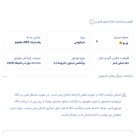
گزارش مشخصات کالا یا موارد قانونی
برند
جنس بدنه
امتیاز 0 خریدار
0.0
شیائومی
پلاستیک ABS مقاوم
ظرفیت مخزن گرد و غبار
نوع موتور
سرعت چرخش موتور
150 میلی لیتر
براشلس (بدون جاروبک) با
100,000 دور در دقیقه (rpm)
عملکرد پایدار و کم صدا
مشاهده ویژگی‌های محصول
امکان برگشت کالا در صورت نقض کارخانه امکان پذیر است. در صورت مشکل فنی در کالا،
میتوانید محصول را جهت تعویض یا بازگشت مبلغ سفارش نهایتا 7 روز پس از دریافت کالا،
مرجوع کنید. توجه داشته باشید بازگشت کالا به هر دلیل دیگری امکان پذیر نیست. جهت خرید
مطمئن می توانید با کارشناسان ما در ارتباط باشید.