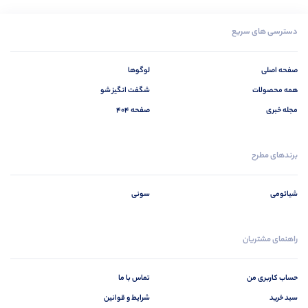
دسترسی های سریع
صفحه اصلی
لوگوها
همه محصولات
شگفت انگیز شو
مجله خبری
صفحه 404
برندهای مطرح
شیائومی
سونی
راهنمای مشتریان
حساب کاربری من
تماس با ما
سبد خرید
شرایط و قوانین