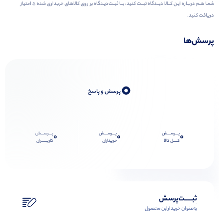
شمـا هـم دربـاره ایـن کــالا دیــدگاه ثبــت کنید، بــا ثبــت‌دیـدگاه بر روی کالاهای خریداری شده ۵ امتیاز
دریافت کنید.
پرسش‌ها
0
پرسش و پاسخ
پـــرســـش
پـــرســـش
پـــرســـش
0
0
0
کــــل کالا
خریداران
کاربـــــران
ثبـــــت‌پرسش
به‌عنوان ‌خریدار‌این‌ محصول