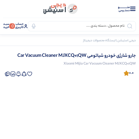
منــــــــــــو
دستــرسی
حساب
سبـد
(:
کاربری
خرید
دیجی استیشن | ایستگاه محصولات دیجیتال
لوازم خانگی
جارو عصایی
جارو عصایی شیائومی
جارو شارژی خودرو شیائومی Car Vacuum Cleaner MJXCQ01QW
Xiaomi Mijia Car Vacuum Cleaner MJXCQ01QW
0.0