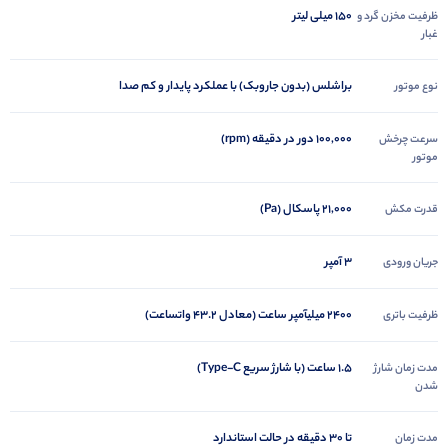
150 میلی لیتر
ظرفیت مخزن گرد و
غبار
براشلس (بدون جاروبک) با عملکرد پایدار و کم صدا
نوع موتور
100,000 دور در دقیقه (rpm)
سرعت چرخش
موتور
21,000 پاسکال (Pa)
قدرت مکش
3 آمپر
جریان ورودی
2400 میلیآمپر ساعت (معادل 43.2 واتساعت)
ظرفیت باتری
1.5 ساعت (با شارژ سریع Type-C)
مدت زمان شارژ
شدن
تا 30 دقیقه در حالت استاندارد
مدت زمان