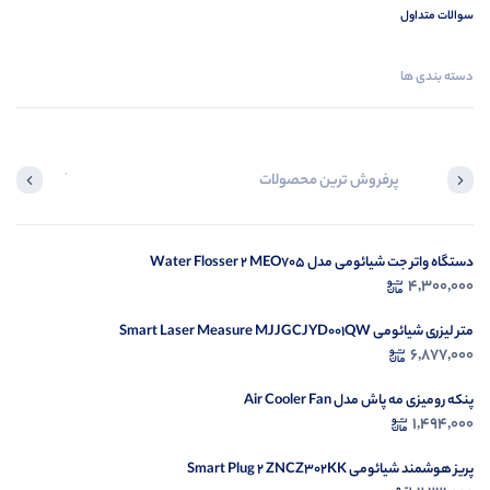
سوالات متداول
دسته بندی ها
پرفروش ترین محصولات
آخرین محصول
دستگاه واتر جت شیائومی مدل Water Flosser 2 MEO705
در ح
4,300,000
م
متر لیزری شیائومی Smart Laser Measure MJJGCJYD001QW
6,877,000
پنکه رومیزی مه پاش مدل Air Cooler Fan
1,494,000
پریز هوشمند شیائومی Smart Plug 2 ZNCZ302KK