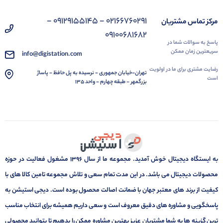
02166760291 - 09129155145 -
مرکز تماس مشتریان
09100681682
پاسخ به سوالات شما در
سریعترین زمان ممکن
info@digistation.com
رضایت مشتری برای ما در اولویت
تهران-خیابان جمهوری - نرسیده به پل حافظ - پاساژ
است
بزرگمهر - طبقه چهارم - واحد 135
به ایستگاه دیجیتال خوش آمدید. مجموعه ما از سال 1396 مشغول فعالیت در حوزه
محصولات دیجیتال می باشد. در این مدت تمام سعی و تلاش مجموعه تامین کالا های با
کیفیت از برند های معتبر جهان با ضمانت اصالت محصول بوده است. دیجی استیشن به
پاسخگویی و مشاوره های دقیق معروف است و سعی داریم همیشه برای انتخاب مناسب
ترین گزینه ها به شما مشتریان عزیز بهترین مشاوره ممکن را بدهیم تا بتوانید محصولی