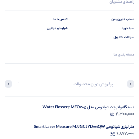
راهنمای مشتریان
حساب کاربری من
تماس با ما
سبد خرید
شرایط و قوانین
سوالات متداول
دسته بندی ها
پرفروش ترین محصولات
آخرین محصول
دستگاه واتر جت شیائومی مدل Water Flosser 2 MEO705
در ح
4,300,000
م
متر لیزری شیائومی Smart Laser Measure MJJGCJYD001QW
6,877,000