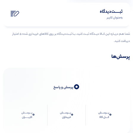
ثبـــــت‌دیدگاه
به‌عنوان کاربر
شمـا هـم دربـاره ایـن کــالا دیــدگاه ثبــت کنید، بــا ثبــت‌دیـدگاه بر روی کالاهای خریداری شده ۵ امتیاز
دریافت کنید.
پرسش‌ها
0
پرسش و پاسخ
پـــرســـش
پـــرســـش
پـــرســـش
0
0
0
کــــل کالا
خریداران
کاربـــــران