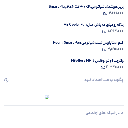
پریز هوشمند شیائومی Smart Plug 2 ZNCZ302KK
2,221,000
پنکه رومیزی مه پاش مدل Air Cooler Fan
1,494,000
قلم استایلوس تبلت شیائومی Redmi Smart Pen
7,090,000
واترجت اچ تو اوفلس H2ofloss HF-6
4,340,000
چگونه به مــــــا اعتماد کنید
ما در شبکه های اجتماعی