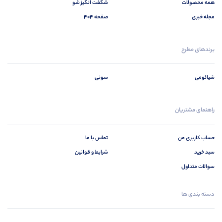
همه محصولات
شگفت انگیز شو
مجله خبری
صفحه 404
برندهای مطرح
شیائومی
سونی
راهنمای مشتریان
حساب کاربری من
تماس با ما
سبد خرید
شرایط و قوانین
سوالات متداول
دسته بندی ها