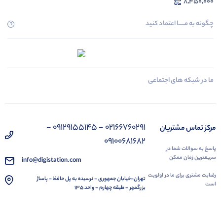
8,450,000
چگونه به مــــــا اعتماد کنید
ما در شبکه های اجتماعی
02166760291 - 09129155145 -
مرکز تماس مشتریان
09100681682
پاسخ به سوالات شما در
سریعترین زمان ممکن
info@digistation.com
رضایت مشتری برای ما در اولویت
تهران-خیابان جمهوری - نرسیده به پل حافظ - پاساژ
است
بزرگمهر - طبقه چهارم - واحد 135