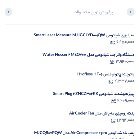
پرفروش ترین محصولات
آخرین محصول
متر لیزری شیائومی Smart Laser Measure MJJGCJYD001QW
در ح
6,950,000
م
دستگاه واتر جت شیائومی مدل Water Flosser 2 MEO705
3,940,000
واترجت اچ تو اوفلس H2ofloss HF-6
4,337,000
پریز هوشمند شیائومی Smart Plug 2 ZNCZ302KK
2,209,000
پنکه رومیزی مه پاش مدل Air Cooler Fan
1,494,000
پمپ باد شیائومی Air Compressor 2 pro مدل MJCQB07PQW