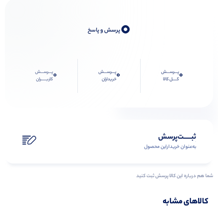
0
پرسش و پاسخ
پـــرســـش
پـــرســـش
پـــرســـش
0
0
0
کــــل کالا
خریداران
کاربـــــران
ثبـــــت‌پرسش
به‌عنوان ‌خریدار‌این‌ محصول
شما هم درباره این کالا پرسش ثبت کنید
کالاهای مشابه