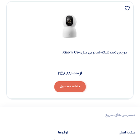
دوربین تحت شبکه شیائومی مدل Xiaomi C701
از
8,880,000
مشاهده محصول
دسترسی های سریع
صفحه اصلی
لوگوها