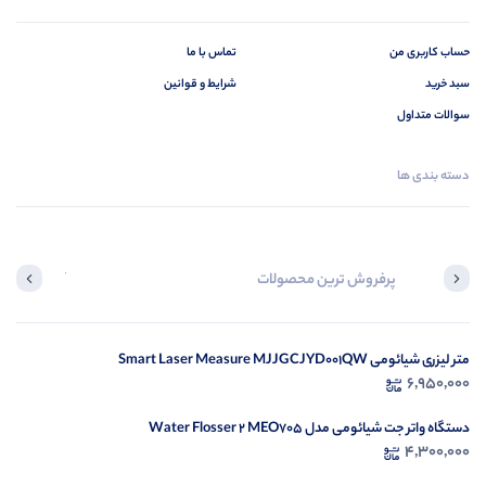
حساب کاربری من
تماس با ما
سبد خرید
شرایط و قوانین
سوالات متداول
دسته بندی ها
پرفروش ترین محصولات
آخرین محصول
متر لیزری شیائومی Smart Laser Measure MJJGCJYD001QW
در ح
6,950,000
م
دستگاه واتر جت شیائومی مدل Water Flosser 2 MEO705
4,300,000