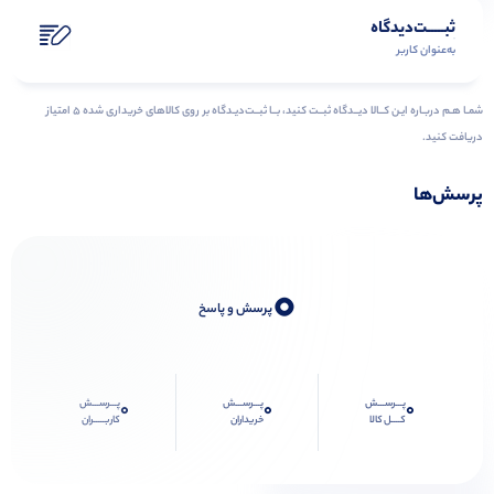
ثبـــــت‌دیدگاه
به‌عنوان کاربر
شمـا هـم دربـاره ایـن کــالا دیــدگاه ثبــت کنید، بــا ثبــت‌دیـدگاه بر روی کالاهای خریداری شده ۵ امتیاز
دریافت کنید.
پرسش‌ها
0
پرسش و پاسخ
پـــرســـش
پـــرســـش
پـــرســـش
0
0
0
کــــل کالا
خریداران
کاربـــــران