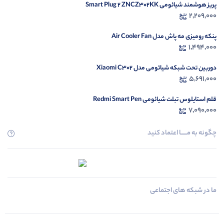
پریز هوشمند شیائومی Smart Plug 2 ZNCZ302KK
2,209,000
پنکه رومیزی مه پاش مدل Air Cooler Fan
1,494,000
دوربین تحت شبکه شیائومی مدل Xiaomi C302
5,691,000
قلم استایلوس تبلت شیائومی Redmi Smart Pen
7,090,000
چگونه به مــــــا اعتماد کنید
ما در شبکه های اجتماعی