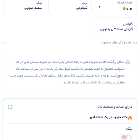
برند
رنگ
امتیاز 0 خریدار
0.0
شیائومی
سفید, صورتی
گارانتی
گارانتی تست 7 روزه دیجی
استیشن
مشاهده ویژگی‌های محصول
امکان برگشت کالا در صورت نقض کارخانه امکان پذیر است. در صورت مشکل فنی در کالا،
میتوانید محصول را جهت تعویض یا بازگشت مبلغ سفارش نهایتا 7 روز پس از دریافت کالا،
مرجوع کنید. توجه داشته باشید بازگشت کالا به هر دلیل دیگری امکان پذیر نیست. جهت خرید
مطمئن می توانید با کارشناسان ما در ارتباط باشید.
دارای اصالت و ضمانت کالا
120+ بازدید در یک هفته اخیر
رنگ: