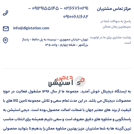
02166760291 - 09129155145 -
مرکز تماس مشتریان
09100681682
پاسخ به سوالات شما در
سریعترین زمان ممکن
info@digistation.com
رضایت مشتری برای ما در اولویت
تهران-خیابان جمهوری - نرسیده به پل حافظ - پاساژ
است
بزرگمهر - طبقه چهارم - واحد 135
به ایستگاه دیجیتال خوش آمدید. مجموعه ما از سال 1396 مشغول فعالیت در حوزه
محصولات دیجیتال می باشد. در این مدت تمام سعی و تلاش مجموعه تامین کالا های با
کیفیت از برند های معتبر جهان با ضمانت اصالت محصول بوده است. دیجی استیشن به
پاسخگویی و مشاوره های دقیق معروف است و سعی داریم همیشه برای انتخاب مناسب
ترین گزینه ها به شما مشتریان عزیز بهترین مشاوره ممکن را بدهیم تا بتوانید محصولی