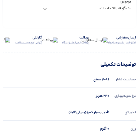
موجودی:
ارسال سفارشی
پرداخت
گارانتی
امکان ارسال با شیوه دلخواه
پرداخت ایمن از طریق درگاه
گارانتی 7 روزه تست سلامت
توضیحات تکمیلی
4096 سطح
حساسیت فشار
240 هرتز
نرخ نمونه‌برداری
تأخیر بسیار کم (5 میلی‌ثانیه)
تأخیر تاچ
10 گرم
وزن