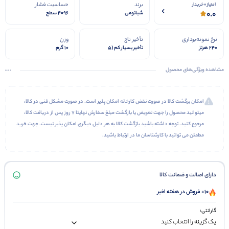
برند
حساسیت فشار
امتیاز 0 خریدار
0.0
شیائومی
4096 سطح
نرخ نمونه‌برداری
تأخیر تاچ
وزن
240 هرتز
تأخیر بسیار کم (5
10 گرم
میلی‌ثانیه)
مشاهده ویژگی‌های محصول
امکان برگشت کالا در صورت نقض کارخانه امکان پذیر است. در صورت مشکل فنی در کالا،
میتوانید محصول را جهت تعویض یا بازگشت مبلغ سفارش نهایتا 7 روز پس از دریافت کالا،
مرجوع کنید. توجه داشته باشید بازگشت کالا به هر دلیل دیگری امکان پذیر نیست. جهت خرید
مطمئن می توانید با کارشناسان ما در ارتباط باشید.
دارای اصالت و ضمانت کالا
10+ فروش در هفته اخیر
گارانتی: