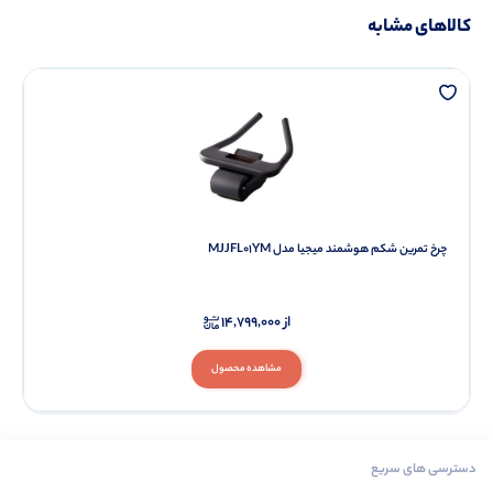
کالاهای مشابه
چرخ تمرین شکم هوشمند میجیا مدل MJJFL01YM
از
14,799,000
مشاهده محصول
دسترسی های سریع