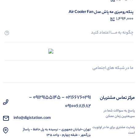
پنکه رومیزی مه پاش مدل Air Cooler Fan
1,494,000
چگونه به مــــــا اعتماد کنید
ما در شبکه های اجتماعی
02166760291 - 09129155145 -
مرکز تماس مشتریان
09100681682
پاسخ به سوالات شما در
سریعترین زمان ممکن
info@digistation.com
رضایت مشتری برای ما در اولویت
تهران-خیابان جمهوری - نرسیده به پل حافظ - پاساژ
است
بزرگمهر - طبقه چهارم - واحد 135