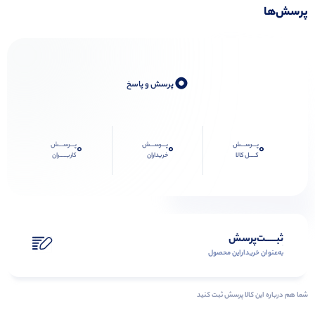
پرسش‌ها
0
پرسش و پاسخ
پـــرســـش
پـــرســـش
پـــرســـش
0
0
0
کــــل کالا
خریداران
کاربـــــران
ثبـــــت‌پرسش
به‌عنوان ‌خریدار‌این‌ محصول
شما هم درباره این کالا پرسش ثبت کنید