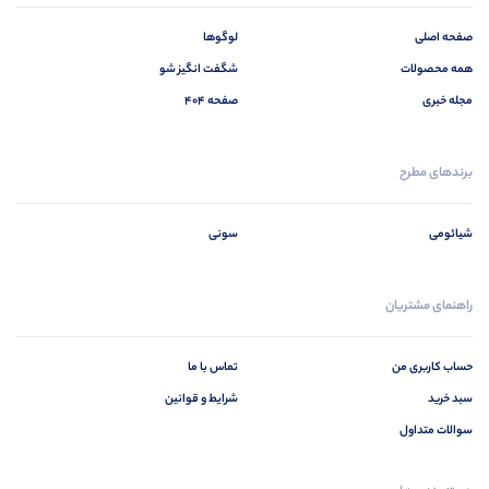
صفحه اصلی
لوگوها
همه محصولات
شگفت انگیز شو
مجله خبری
صفحه 404
برندهای مطرح
شیائومی
سونی
راهنمای مشتریان
حساب کاربری من
تماس با ما
سبد خرید
شرایط و قوانین
سوالات متداول