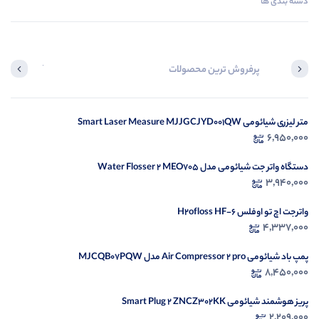
دسته بندی ها
پرفروش ترین محصولات
آخرین محصول
متر لیزری شیائومی Smart Laser Measure MJJGCJYD001QW
در ح
6,950,000
م
دستگاه واتر جت شیائومی مدل Water Flosser 2 MEO705
3,940,000
واترجت اچ تو اوفلس H2ofloss HF-6
4,337,000
پمپ باد شیائومی Air Compressor 2 pro مدل MJCQB07PQW
8,450,000
پریز هوشمند شیائومی Smart Plug 2 ZNCZ302KK
2,209,000