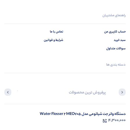
راهنمای مشتریان
حساب کاربری من
تماس با ما
سبد خرید
شرایط و قوانین
سوالات متداول
دسته بندی ها
پرفروش ترین محصولات
آخرین محصول
دستگاه واتر جت شیائومی مدل Water Flosser 2 MEO705
در ح
4,300,000
م