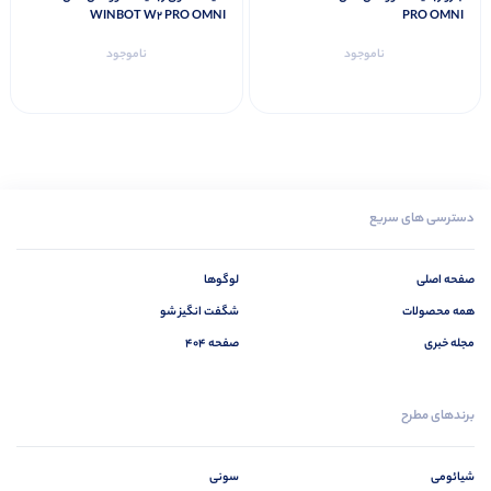
WINBOT W2 PRO OMNI
PRO OMNI
ناموجود
ناموجود
دسترسی های سریع
صفحه اصلی
لوگوها
همه محصولات
شگفت انگیز شو
مجله خبری
صفحه 404
برندهای مطرح
شیائومی
سونی