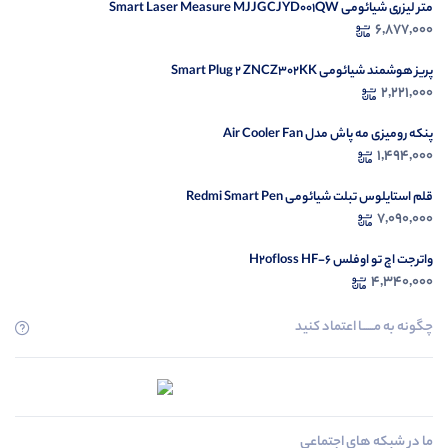
متر لیزری شیائومی Smart Laser Measure MJJGCJYD001QW
6,877,000
پریز هوشمند شیائومی Smart Plug 2 ZNCZ302KK
2,221,000
پنکه رومیزی مه پاش مدل Air Cooler Fan
1,494,000
قلم استایلوس تبلت شیائومی Redmi Smart Pen
7,090,000
واترجت اچ تو اوفلس H2ofloss HF-6
4,340,000
چگونه به مــــــا اعتماد کنید
ما در شبکه های اجتماعی