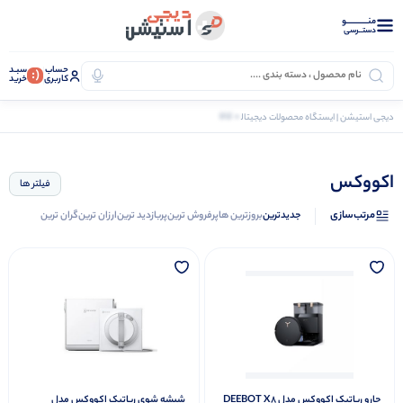
منــــــــــــو
دستــرسی
حساب
سبـد
(:
کاربری
خرید
0 کالا
دیجی استیشن | ایستگاه محصولات دیجیتال
برند
اکووکس
اکووکس
فیلتر ها
مرتب‌سازی
جدیدترین
بروزترین ها
پرفروش ترین
پربازدید ترین
ارزان ترین
گران ترین
جارو رباتیک اکووکس مدل DEEBOT X8
شیشه شوی رباتیک اکووکس مدل