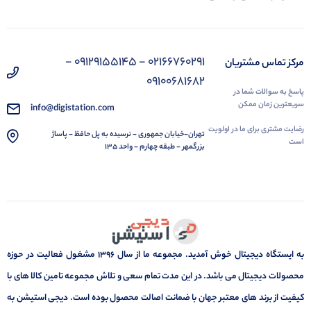
02166760291 - 09129155145 -
مرکز تماس مشتریان
09100681682
پاسخ به سوالات شما در
سریعترین زمان ممکن
info@digistation.com
رضایت مشتری برای ما در اولویت
تهران-خیابان جمهوری - نرسیده به پل حافظ - پاساژ
است
بزرگمهر - طبقه چهارم - واحد 135
به ایستگاه دیجیتال خوش آمدید. مجموعه ما از سال 1396 مشغول فعالیت در حوزه
محصولات دیجیتال می باشد. در این مدت تمام سعی و تلاش مجموعه تامین کالا های با
کیفیت از برند های معتبر جهان با ضمانت اصالت محصول بوده است. دیجی استیشن به