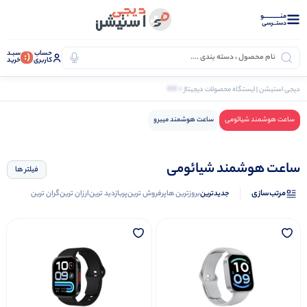
منــــــــــــو
دستــرسی
حساب
سبـد
(:
کاربری
خرید
0 کالا
دیجی استیشن | ایستگاه محصولات دیجیتال
اکسسوری هوشمند
ساعت هوشمند
ساعت هوشمند 
ساعت هوشمند شیائومی
ساعت هوشمند میبرو
ساعت هوشمند شیائومی
فیلتر ها
مرتب‌سازی
جدیدترین
بروزترین ها
پرفروش ترین
پربازدید ترین
ارزان ترین
گران ترین