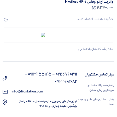
واترجت اچ تو اوفلس H2ofloss HF-6
4,340,000
چگونه به مــــــا اعتماد کنید
ما در شبکه های اجتماعی
02166760291 - 09129155145 -
مرکز تماس مشتریان
09100681682
پاسخ به سوالات شما در
سریعترین زمان ممکن
info@digistation.com
رضایت مشتری برای ما در اولویت
تهران-خیابان جمهوری - نرسیده به پل حافظ - پاساژ
است
بزرگمهر - طبقه چهارم - واحد 135