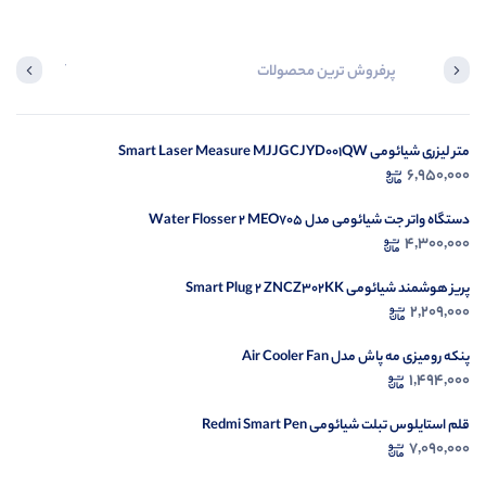
پرفروش ترین محصولات
آخرین محصول
متر لیزری شیائومی Smart Laser Measure MJJGCJYD001QW
در ح
6,950,000
م
دستگاه واتر جت شیائومی مدل Water Flosser 2 MEO705
4,300,000
پریز هوشمند شیائومی Smart Plug 2 ZNCZ302KK
2,209,000
پنکه رومیزی مه پاش مدل Air Cooler Fan
1,494,000
قلم استایلوس تبلت شیائومی Redmi Smart Pen
7,090,000