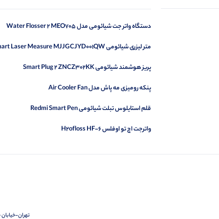
دستگاه واتر جت شیائومی مدل Water Flosser 2 MEO705
متر لیزری شیائومی Smart Laser Measure MJJGCJYD001QW
پریز هوشمند شیائومی Smart Plug 2 ZNCZ302KK
پنکه رومیزی مه پاش مدل Air Cooler Fan
قلم استایلوس تبلت شیائومی Redmi Smart Pen
واترجت اچ تو اوفلس H2ofloss HF-6
تهران-خیابان ج