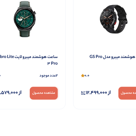
شمند میبرو مدل GS Pro
ساعت هوشمند میبرو لایت e
3 Pro
0
2
0.0
عدد موجود
از
12,499,000
از
,579,000
ه محصول
مشاهده محصول