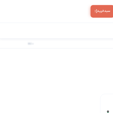
(:
سبد‌خرید
0 کالا