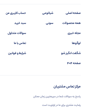
صفحه اصلی
شیائومی
حساب کاربری من
همه محصولات
سونی
سبد خرید
مجله خبری
سوالات متداول
لوگوها
تماس با ما
شگفت انگیز شو
شرایط و قوانین
صفحه 404
مرکز تماس مشتریان
پاسخ به سوالات شما در سریعترین زمان ممکن
رضایت مشتری برای ما در اولویت است