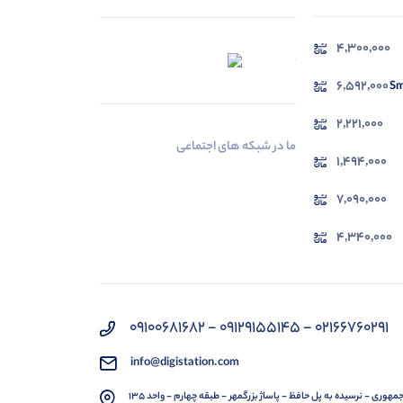
4,300,000
در حال بارگیری ...
مشاهده محصولات
6,592,000
2,221,000
ما در شبکه های اجتماعی
1,494,000
7,090,000
4,340,000
02166760291 - 09129155145 - 09100681682
info@digistation.com
مهوری - نرسیده به پل حافظ - پاساژ بزرگمهر - طبقه چهارم - واحد 135