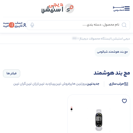
منــــــــــــو
دستــرسی
حساب
سبـد
(:
کاربری
خرید
0 کالا
دیجی استیشن | ایستگاه محصولات دیجیتال
اکسسوری هوشمند
مچ بند هوشمند
مچ بند هوشمند شیائومی
مچ بند هوشمند
فیلتر ها
مرتب‌سازی
جدیدترین
بروزترین ها
پرفروش ترین
پربازدید ترین
ارزان ترین
گران ترین