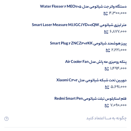
دستگاه واتر جت شیائومی مدل Water Flosser 2 MEO705
در ح
4,300,000
م
متر لیزری شیائومی Smart Laser Measure MJJGCJYD001QW
6,877,000
پریز هوشمند شیائومی Smart Plug 2 ZNCZ302KK
2,221,000
پنکه رومیزی مه پاش مدل Air Cooler Fan
1,494,000
دوربین تحت شبکه شیائومی مدل Xiaomi C302
5,691,000
قلم استایلوس تبلت شیائومی Redmi Smart Pen
7,090,000
چگونه به مــــــا اعتماد کنید