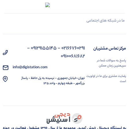
ما در شبکه های اجتماعی
02166760291 - 09129155145 -
مرکز تماس مشتریان
09100681682
پاسخ به سوالات شما در
سریعترین زمان ممکن
info@digistation.com
رضایت مشتری برای ما در اولویت
تهران-خیابان جمهوری - نرسیده به پل حافظ - پاساژ
است
بزرگمهر - طبقه چهارم - واحد 135
به ایستگاه دیجیتال خوش آمدید. مجموعه ما از سال 1396 مشغول فعالیت در حوزه