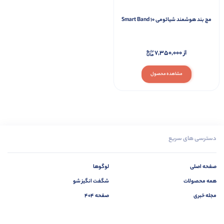
مچ بند هوشمند شیائومی Smart Band 10
از
7,350,000
مشاهده محصول
دسترسی های سریع
صفحه اصلی
لوگوها
همه محصولات
شگفت انگیز شو
مجله خبری
صفحه 404