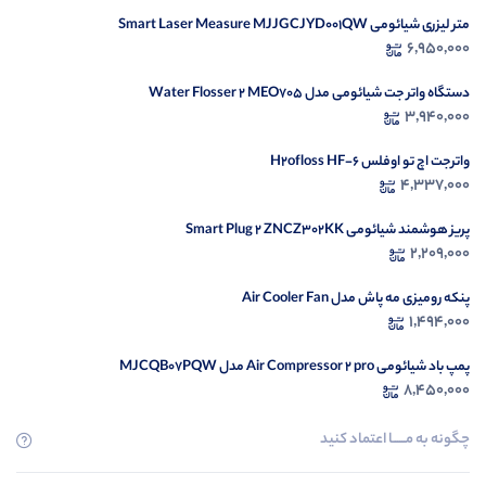
متر لیزری شیائومی Smart Laser Measure MJJGCJYD001QW
در ح
6,950,000
م
دستگاه واتر جت شیائومی مدل Water Flosser 2 MEO705
3,940,000
واترجت اچ تو اوفلس H2ofloss HF-6
4,337,000
پریز هوشمند شیائومی Smart Plug 2 ZNCZ302KK
2,209,000
پنکه رومیزی مه پاش مدل Air Cooler Fan
1,494,000
پمپ باد شیائومی Air Compressor 2 pro مدل MJCQB07PQW
8,450,000
چگونه به مــــــا اعتماد کنید