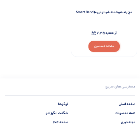
مچ بند هوشمند شیائومی Smart Band 10
از
7,350,000
مشاهده محصول
دسترسی های سریع
صفحه اصلی
لوگوها
همه محصولات
شگفت انگیز شو
مجله خبری
صفحه 404