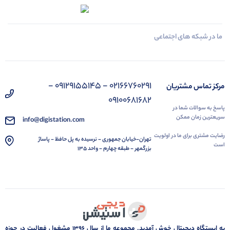
ما در شبکه های اجتماعی
02166760291 - 09129155145 -
مرکز تماس مشتریان
09100681682
پاسخ به سوالات شما در
سریعترین زمان ممکن
info@digistation.com
رضایت مشتری برای ما در اولویت
تهران-خیابان جمهوری - نرسیده به پل حافظ - پاساژ
است
بزرگمهر - طبقه چهارم - واحد 135
به ایستگاه دیجیتال خوش آمدید. مجموعه ما از سال 1396 مشغول فعالیت در حوزه