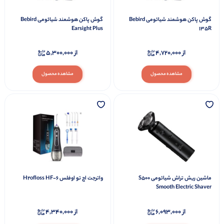
گوش پاکن هوشمند شیائومی Bebird
گوش پاکن هوشمند شیائومی Bebird
Earsight Plus
135R
از
4,720,000
از
5,300,000
مشاهده محصول
مشاهده محصول
ماشین ریش تراش شیائومی S500
واترجت اچ تو اوفلس H2ofloss HF-6
Smooth Electric Shaver
از
6,093,000
از
4,340,000