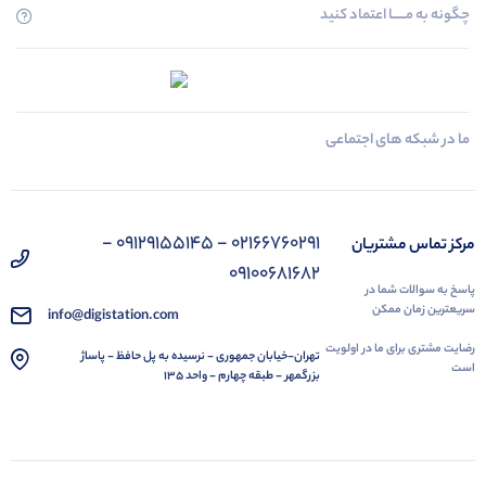
چگونه به مــــــا اعتماد کنید
ما در شبکه های اجتماعی
02166760291 - 09129155145 -
مرکز تماس مشتریان
09100681682
پاسخ به سوالات شما در
سریعترین زمان ممکن
info@digistation.com
رضایت مشتری برای ما در اولویت
تهران-خیابان جمهوری - نرسیده به پل حافظ - پاساژ
است
بزرگمهر - طبقه چهارم - واحد 135