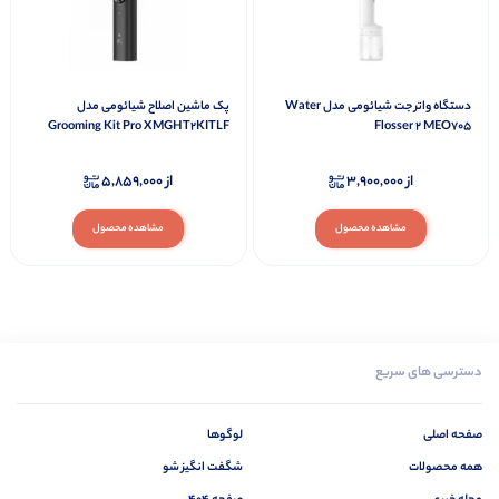
دستگاه واتر جت شیائومی مدل Water
پک ماشین اصلاح شیائومی مدل
Grooming Kit Pro XMGHT2KITLF
Flosser 2 MEO705
از
3,900,000
از
5,859,000
مشاهده محصول
مشاهده محصول
دسترسی های سریع
صفحه اصلی
لوگوها
همه محصولات
شگفت انگیز شو