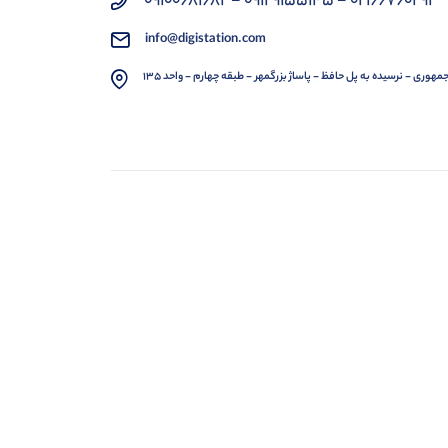
02166760291 - 09129155145 - 09100681682
info@digistation.com
مهوری - نرسیده به پل حافظ - پاساژ بزرگمهر - طبقه چهارم - واحد 135