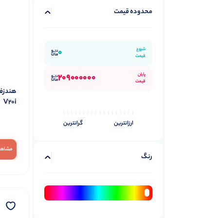
محدوده قیمت
شروع
0
قیمت
پایان
209000000
قیمت
V20i
ارزانترین
گرانترین
مشاهد
رنگ