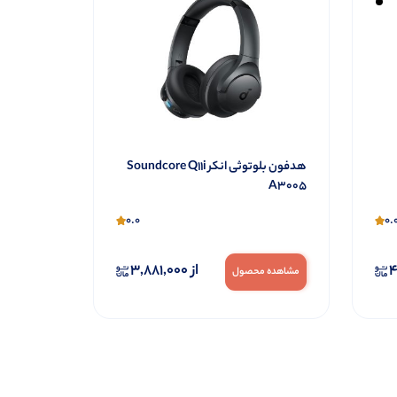
هدفون بلوتوثی انکر Soundcore Q11i
A3005
0.0
0.
4
از
3,881,000
مشاهده محصول