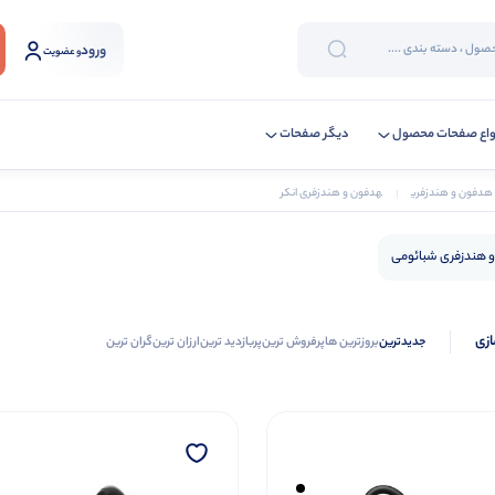
ورود
و عضویت
واع صفحات محصول
دیگر صفحات
 هدفون و هندزفری
هدفون و هندزفری انکر
 هندزفری شبائومی
ازی
جدیدترین
بروزترین ها
پرفروش ترین
پربازدید ترین
ارزان ترین
گران ترین