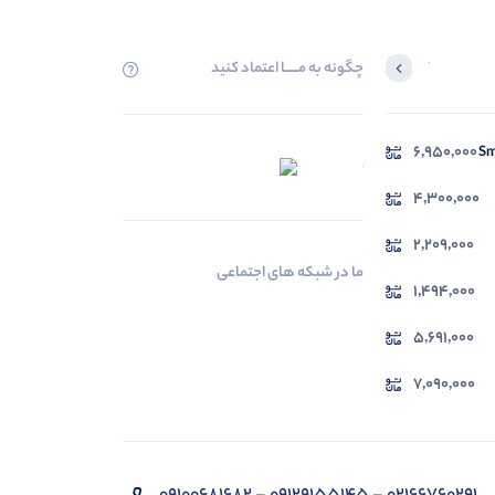
چگونه به مــــــا اعتماد کنید
آخرین محصولاتی که بازدید کردید
6,950,000
در حال بارگیری ...
مشاهده محصولات
4,300,000
2,209,000
ما در شبکه های اجتماعی
1,494,000
5,691,000
7,090,000