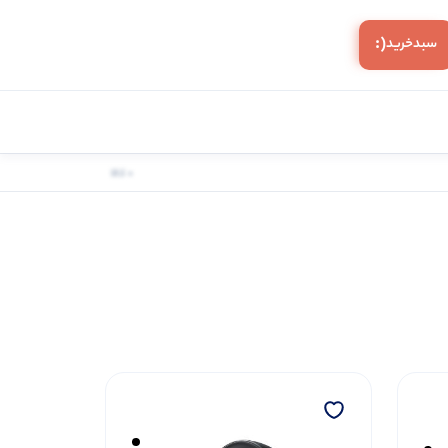
(:
سبد‌خرید
0 کالا