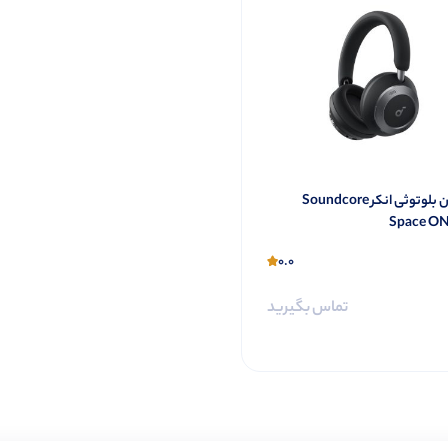
هدفون بلوتوثی انکر Soundcore
Space ON
0.0
تماس بگیرید