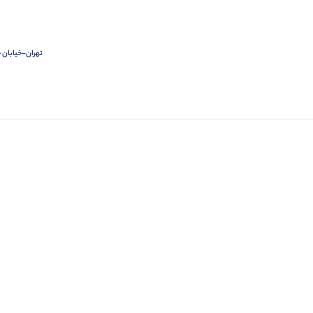
تهران-خیابان ج