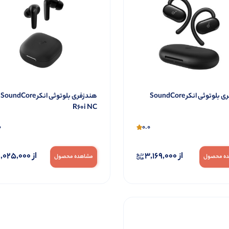
هندزفری بلوتوثی انکر SoundCore
هندزفری بلوتوثی انکر SoundCore
R60i NC
0
0.0
از
3,169,000
از
,025,000
ه محصول
مشاهده محصول