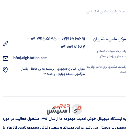
ما در شبکه های اجتماعی
02166760291 - 09129155145 -
مرکز تماس مشتریان
09100681682
پاسخ به سوالات شما در
سریعترین زمان ممکن
info@digistation.com
رضایت مشتری برای ما در اولویت
تهران-خیابان جمهوری - نرسیده به پل حافظ - پاساژ
است
بزرگمهر - طبقه چهارم - واحد 135
به ایستگاه دیجیتال خوش آمدید. مجموعه ما از سال 1396 مشغول فعالیت در حوزه
محصولات دیجیتال می باشد. در این مدت تمام سعی و تلاش مجموعه تامین کالا های با