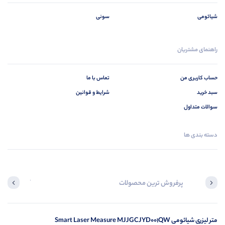
شیائومی
سونی
راهنمای مشتریان
حساب کاربری من
تماس با ما
سبد خرید
شرایط و قوانین
سوالات متداول
دسته بندی ها
پرفروش ترین محصولات
آخرین محصول
متر لیزری شیائومی Smart Laser Measure MJJGCJYD001QW
در ح