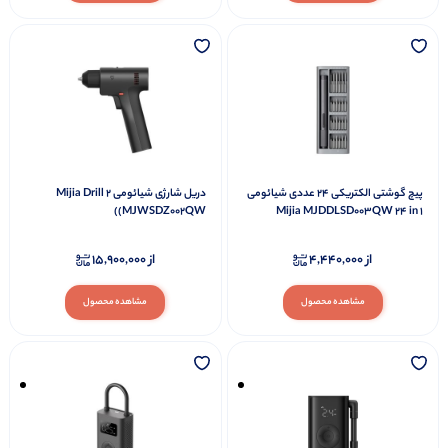
پیچ گوشتی الکتریکی 24 عددی شیائومی
دریل شارژی شیائومی Mijia Drill 2
(MJWSDZ002QW)
Mijia MJDDLSD003QW 24 in 1
از
4,440,000
از
15,900,000
مشاهده محصول
مشاهده محصول