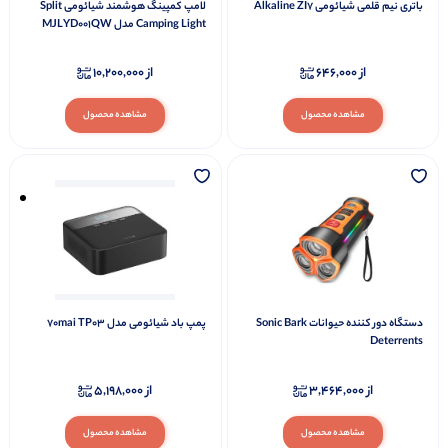
باتری نیم قلمی شیائومی Alkaline ZI7
لامپ کمپینگ هوشمند شیائومی Split
Camping Light مدل MJLYD001QW
از
646,000
از
10,200,000
مشاهده محصول
مشاهده محصول
دستگاه دور کننده حیوانات Sonic Bark
پمپ باد شیائومی مدل 70mai TP03
Deterrents
از
3,464,000
از
5,198,000
مشاهده محصول
مشاهده محصول