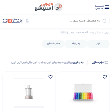
منــــــــــــو
دستــرسی
حساب
سبـد
(:
کاربری
خرید
0 کالا
دیجی استیشن | ایستگاه محصولات دیجیتال
گجت و سرگرمی
ابزار و تجهیزات
ابزار
پمپ باد
جامپ استارتر
مرتب‌سازی
جدیدترین
بروزترین ها
پرفروش ترین
پربازدید ترین
ارزان ترین
گران ترین