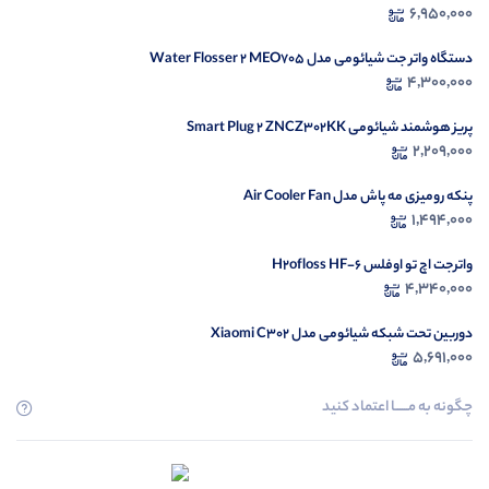
6,950,000
م
دستگاه واتر جت شیائومی مدل Water Flosser 2 MEO705
4,300,000
پریز هوشمند شیائومی Smart Plug 2 ZNCZ302KK
2,209,000
پنکه رومیزی مه پاش مدل Air Cooler Fan
1,494,000
واترجت اچ تو اوفلس H2ofloss HF-6
4,340,000
دوربین تحت شبکه شیائومی مدل Xiaomi C302
5,691,000
چگونه به مــــــا اعتماد کنید