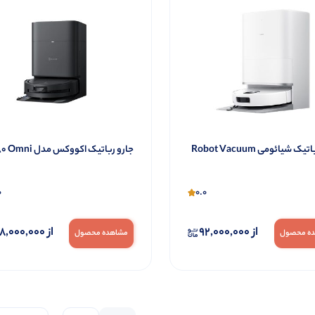
جارو رباتیک شیائومی Robot Vacuum
جارو رباتیک اکووکس مدل T80 Omni
0
0.0
از
92,000,000
از
18,000,000
ه محصول
مشاهده محصول