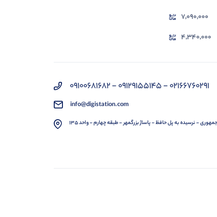
7,090,000
4,340,000
02166760291 - 09129155145 - 09100681682
info@digistation.com
مهوری - نرسیده به پل حافظ - پاساژ بزرگمهر - طبقه چهارم - واحد 135