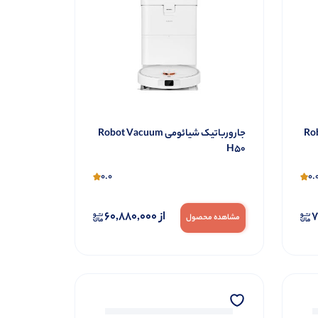
Robot V
جارورباتیک شیائومی Robot Vacuum
H50
0.0
0.
7
از
60,880,000
مشاهده محصول