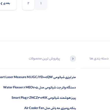
2
1
بعدی
دسته بندی ها
پرفروش ترین محصولات
متر لیزری شیائومی Smart Laser Measure MJJGCJYD001QW
دستگاه واتر جت شیائومی مدل Water Flosser 2 MEO705
پریز هوشمند شیائومی Smart Plug 2 ZNCZ302KK
پنکه رومیزی مه پاش مدل Air Cooler Fan