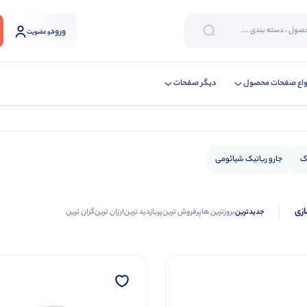
ورود
و عضویت
واع صفحات محصول
دیگر صفحات
اک
جارو رباتیک شیائومی
ازی
جدیدترین
بروزترین ها
پرفروش ترین
پربازدید ترین
ارزان ترین
گران ترین