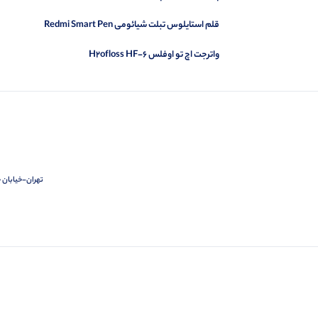
قلم استایلوس تبلت شیائومی Redmi Smart Pen
واترجت اچ تو اوفلس H2ofloss HF-6
تهران-خیابان ج