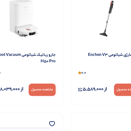
ی شیائومی Enchen V3
جارو رباتیک شیائومی acuum
H50 Pro
0
0.0
از
5,589,000
از
8,039,000
ه محصول
مشاهده محصول