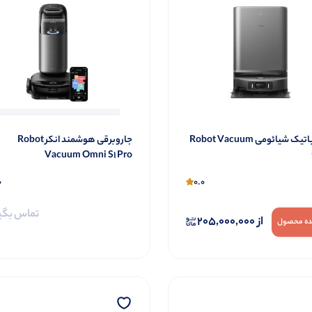
جارو رباتیک شیائومی Robot Vacuum
جاروبرقی هوشمند انکر Robot
Vacuum Omni S1 Pro
0
0.0
تماس بگی
از
205,000,000
ه محصول