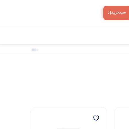
(:
سبد‌خرید
0 کالا