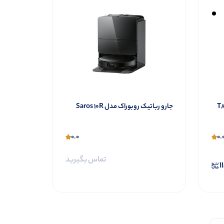
جارو رباتیک روبوراک مدل Saros 10R
0.0
0.
تماس بگیرید
1