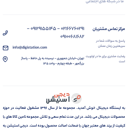
ما در شبکه های اجتماعی
02166760291 - 09129155145 -
مرکز تماس مشتریان
09100681682
پاسخ به سوالات شما در
سریعترین زمان ممکن
info@digistation.com
رضایت مشتری برای ما در اولویت
تهران-خیابان جمهوری - نرسیده به پل حافظ - پاساژ
است
بزرگمهر - طبقه چهارم - واحد 135
به ایستگاه دیجیتال خوش آمدید. مجموعه ما از سال 1396 مشغول فعالیت در حوزه
محصولات دیجیتال می باشد. در این مدت تمام سعی و تلاش مجموعه تامین کالا های با
کیفیت از برند های معتبر جهان با ضمانت اصالت محصول بوده است. دیجی استیشن به