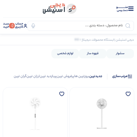
منــــــــــــو
دستــرسی
حساب
سبـد
(:
کاربری
خرید
0 کالا
دیجی استیشن | ایستگاه محصولات دیجیتال
لوازم خانگی
سایر لوازم خانگی
سشوار
قهوه ساز
لوازم شخصی
مرتب‌سازی
جدیدترین
بروزترین ها
پرفروش ترین
پربازدید ترین
ارزان ترین
گران ترین