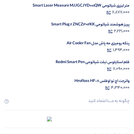
متر لیزری شیائومی Smart Laser Measure MJJGCJYD001QW
6,877,000
پریز هوشمند شیائومی Smart Plug 2 ZNCZ302KK
2,221,000
پنکه رومیزی مه پاش مدل Air Cooler Fan
1,494,000
قلم استایلوس تبلت شیائومی Redmi Smart Pen
7,090,000
واترجت اچ تو اوفلس H2ofloss HF-6
4,340,000
چگونه به مــــــا اعتماد کنید