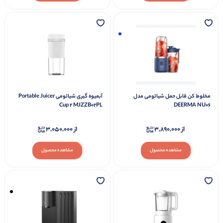
مخلوط کن قابل حمل شیائومی مدل
آبمیوه گیری شیائومی Portable Juicer
Cup 2 MJZZB02PL
DEERMA NU06
از
3,890,000
از
3,050,000
مشاهده محصول
مشاهده محصول