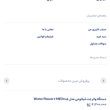
راهنمای مشتریان
حساب کاربری من
تماس با ما
سبد خرید
شرایط و قوانین
سوالات متداول
دسته بندی ها
پرفروش ترین محصولات
آخرین محصول
دستگاه واتر جت شیائومی مدل Water Flosser 2 MEO705
در ح
4,300,000
م