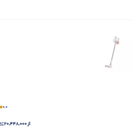
0.0
از
20,448,000