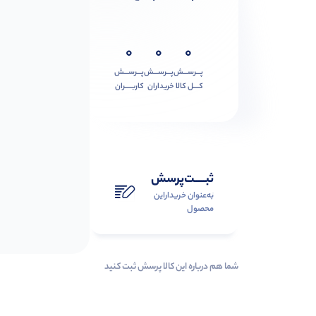
0
0
0
پـــرســـش
پـــرســـش
پـــرســـش
کــــل کالا
خریداران
کاربـــــران
ثبـــــت‌پرسش
به‌عنوان ‌خریدار‌این‌
محصول
شما هم درباره این کالا پرسش ثبت کنید