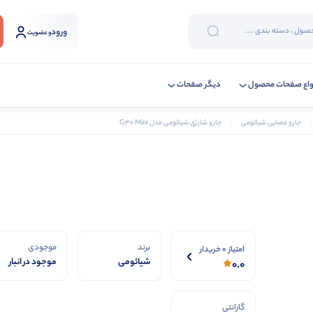
ورود
و عضویت
واع صفحات محصول
دیگر صفحات
جارو عصایی شیائومی
جارو شارژی شیائومی مدل G30 Max
برند
موجودی
امتیاز 0 خریدار
شیائومی
موجود در انبار
0.0
گارانتی