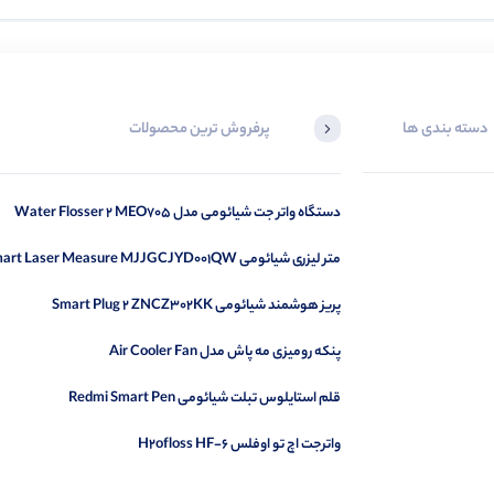
دسته بندی ها
پرفروش ترین محصولات
دستگاه واتر جت شیائومی مدل Water Flosser 2 MEO705
متر لیزری شیائومی Smart Laser Measure MJJGCJYD001QW
پریز هوشمند شیائومی Smart Plug 2 ZNCZ302KK
پنکه رومیزی مه پاش مدل Air Cooler Fan
قلم استایلوس تبلت شیائومی Redmi Smart Pen
واترجت اچ تو اوفلس H2ofloss HF-6