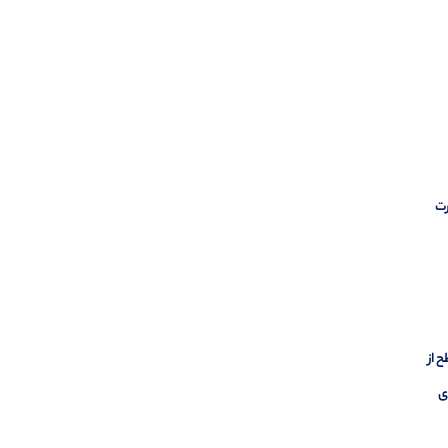
ورت
ح از
ی