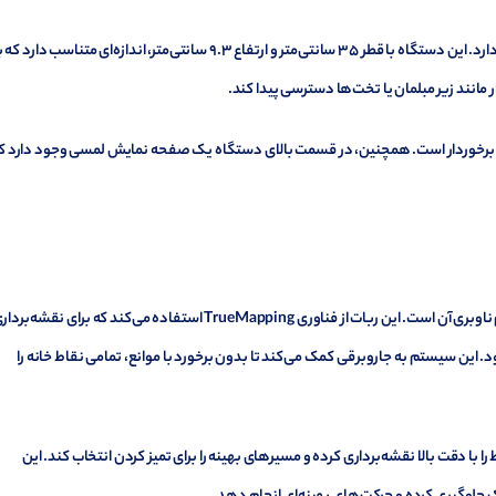
Ecovacs X8 Pro Omni به‌طور کلی طراحی مینیمالیستی و جذابی دارد. این دستگاه با قطر 35 سانتی‌متر و ارتفاع 9.3 سانتی‌متر، اندازه‌ای متناسب دارد
مانند زیر مبلمان یا تخت‌ها دسترسی پیدا کند.
لایی برخوردار است. همچنین، در قسمت بالای دستگاه یک صفحه نمایش لمسی وجود دارد که
یکی از برجسته‌ترین ویژگی‌های Ecovacs X8 Pro Omni، سیستم ناوبری آن است. این ربات از فناوری TrueMapping استفاده می‌کند که برای نقشه‌ب
3D از فضای خانه به کار می‌رود. این سیستم به جاروبرقی کمک می‌کند تا بدون برخورد با موانع، تمامی نقاط خانه را
لیدار)، ربات می‌تواند محیط را با دقت بالا نقشه‌برداری کرده و مسیرهای بهینه را برای تمیز کردن انتخاب کند. این