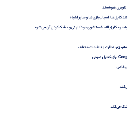
طق خاص