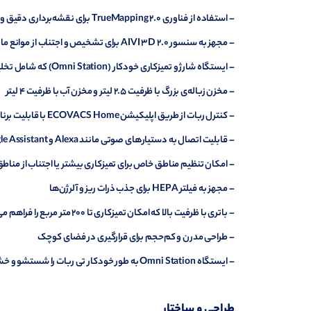
– استفاده از فناوری TrueMapping 2.0 برای نقشه‌برداری دقیق و ناوبری هوشمند
– مجهز به سنسور AIVI 3D 2.0 برای تشخیص و اجتناب از موانع مانند کابل‌ها، اسباب‌بازی‌ها و سایر اشیاء
– ایستگاه شارژ و تمیزکاری خودکار (Omni Station) که شامل تخلیه خودکار زباله، شستشوی خودکار تی و خشک‌کردن آن می‌شود
– مخزن زباله‌ی بزرگ با ظرفیت 2.5 لیتر و مخزن آب با ظرفیت 4 لیتر
– کنترل ربات از طریق اپلیکیشن ECOVACS Home با قابلیت برنامه‌ریزی، نظارت و تنظیمات مختلف
– قابلیت اتصال به دستیارهای صوتی مانند Alexa و Google Assistant برای کنترل صوتی
– امکان تنظیم مناطق خاص برای تمیزکاری بیشتر یا اجتناب از منا
– مجهز به فیلتر HEPA برای جذب ذرات ریز و آلرژن‌ها
– باتری با ظرفیت بالا که امکان تمیزکاری تا 200 متر مربع را فراهم می‌کند
– طراحی مدرن و کم‌حجم برای قرارگیری در فضای کوچک
– ایستگاه Omni Station به طور خودکار تی ربات را شستشو و خشک می‌کند
طراحی و ساختار