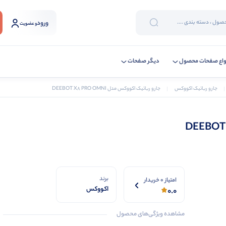
ورود
و عضویت
واع صفحات محصول
دیگر صفحات
جارو رباتیک اکووکس
جارو رباتیک اکووکس مدل DEEBOT X8 PRO OMNI
برند
امتیاز 0 خریدار
اکووکس
0.0
مشاهده ویژگی‌های محصول