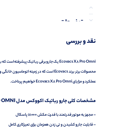
توضیحات
نظرات (0)
نقد و بررسی
پرسش‌ها
Ecovacs X8 Pro Omni یک جاروبرقی رباتیک پیشرف
محصولات برتر برند Ecovacs است که در زمینه
عملکرد و مزایای Ecovacs X8 Pro Omni خواهیم پرداخت.
مشخصات کلی جارو رباتیک اکووکس مدل ECOVACS DEEBOT X8 PRO OMNI
– مجهز به موتور قدرتمند با قدرت مکش 18000 پاسکال
– قابلیت جارو کشیدن و تی زدن همزمان برای تمیزکاری کامل