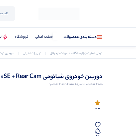
صفحه اصلی
فروشگاه
ان
دسته بندی محصولات
دیجی استیشن | ایستگاه محصولات دیجیتال
تجهیزات امنیتی
دوربین ثبت
دوربین خودروی شیائومی 70mai Dash Cam A800SE + Rear Cam
70mai Dash Cam A800SE + Rear Cam
0.0