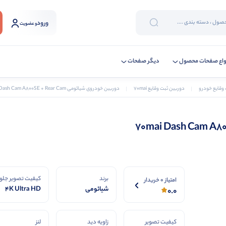
ورود
و عضویت
واع صفحات محصول
دیگر صفحات
 وقایع خودرو
دوربین ثبت وقایع 70mai
دوربین خودروی شیائومی 70mai Dash Cam A800SE + Rear Cam
برند
کیفیت تصویر جلو
امتیاز 0 خریدار
شیائومی
4K Ultra HD
0.0
(3840×2160)
کیفیت تصویر
زاویه دید
لنز