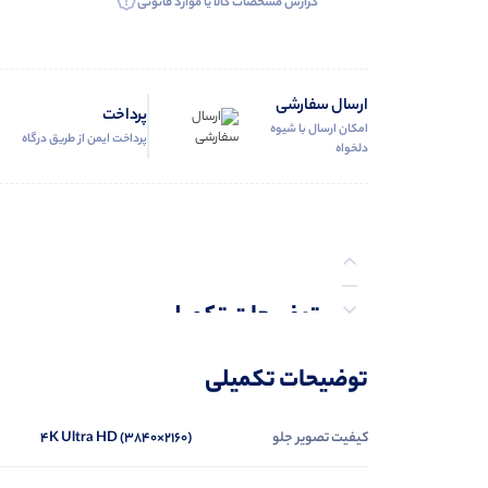
گزارش مشخصات کالا یا موارد قانونی
ارسال سفارشی
پرداخت
امکان ارسال با شیوه
پرداخت ایمن از طریق درگاه
دلخواه
توضیحات تکمیلی
نظرات (0)
توضیحات تکمیلی
پرسش‌ها
کیفیت تصویر جلو
4K Ultra HD (3840×2160)