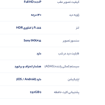
کیفیت تصویر عقب
Full HD 1080P
زاویه دید
140 درجه
لنز
F1.55 با فناوری HDR
سنسور تصویر
Sony IMX415
قابلیت دید در شب
دارد
سیستم کمکی راننده (ADAS)
هشدار انحراف و برخورد
اپلیکیشن
دارد (iOS / Android)
پشتیبانی کارت حافظه
تا 256GB