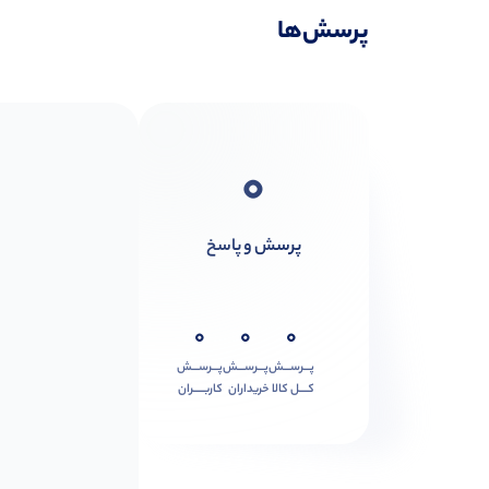
پرسش‌ها
0
پرسش و پاسخ
0
0
0
پـــرســـش
پـــرســـش
پـــرســـش
کــــل کالا
خریداران
کاربـــــران