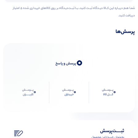
شمـا هـم دربـاره ایـن کــالا دیــدگاه ثبــت کنید، بــا ثبــت‌دیـدگاه بر روی کالاهای خریداری شده ۵ امتیاز
دریافت کنید.
پرسش‌ها
0
پرسش و پاسخ
پـــرســـش
پـــرســـش
پـــرســـش
0
0
0
کــــل کالا
خریداران
کاربـــــران
ثبـــــت‌پرسش
به‌عنوان ‌خریدار‌این‌ محصول