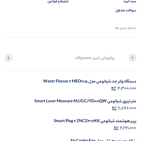
سبد خرید
شرایط و قوانین
سوالات متداول
دسته بندی ها
پرفروش ترین محصولات
آخرین محصول
دستگاه واتر جت شیائومی مدل Water Flosser 2 MEO705
در ح
4,300,000
م
متر لیزری شیائومی Smart Laser Measure MJJGCJYD001QW
6,877,000
پریز هوشمند شیائومی Smart Plug 2 ZNCZ302KK
2,221,000