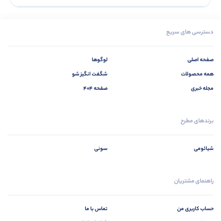
دسترسی های سریع
صفحه اصلی
لوگوها
همه محصولات
شگفت انگیز شو
مجله خبری
صفحه 404
برندهای مطرح
شیائومی
سونی
راهنمای مشتریان
حساب کاربری من
تماس با ما