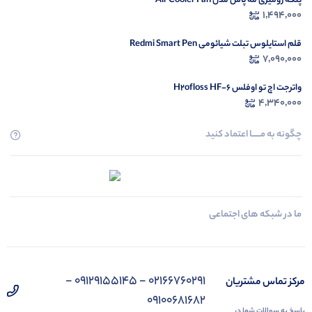
پنکه رومیزی مه پاش مدل Air Cooler Fan
1,494,000
قلم استایلوس تبلت شیائومی Redmi Smart Pen
7,090,000
واترجت اچ تو اوفلس H2ofloss HF-6
4,340,000
چگونه به مــــــا اعتماد کنید
ما در شبکه های اجتماعی
02166760291 - 09129155145 -
مرکز تماس مشتریان
09100681682
پاسخ به سوالات شما در