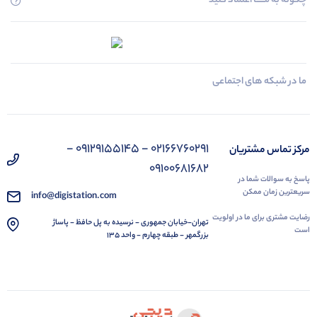
چگونه به مــــــا اعتماد کنید
ما در شبکه های اجتماعی
02166760291 - 09129155145 -
مرکز تماس مشتریان
09100681682
پاسخ به سوالات شما در
سریعترین زمان ممکن
info@digistation.com
رضایت مشتری برای ما در اولویت
تهران-خیابان جمهوری - نرسیده به پل حافظ - پاساژ
است
بزرگمهر - طبقه چهارم - واحد 135