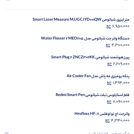
متر لیزری شیائومی Smart Laser Measure MJJGCJYD001QW
در ح
6,950,000
م
دستگاه واتر جت شیائومی مدل Water Flosser 2 MEO705
4,300,000
پریز هوشمند شیائومی Smart Plug 2 ZNCZ302KK
2,209,000
پنکه رومیزی مه پاش مدل Air Cooler Fan
1,494,000
قلم استایلوس تبلت شیائومی Redmi Smart Pen
7,090,000
واترجت اچ تو اوفلس H2ofloss HF-6
4,340,000