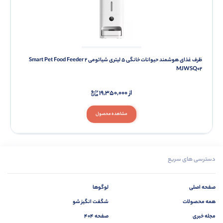
ظرف غذای هوشمند حیوانات خانگی 5 لیتری شیائومی Smart Pet Food Feeder 2
MJWSQ02
از
19,350,000
مشاهده محصول
دسترسی های سریع
صفحه اصلی
لوگوها
همه محصولات
شگفت انگیز شو
مجله خبری
صفحه 404