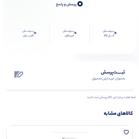
0
پرسش و پاسخ
پـــرســـش
پـــرســـش
پـــرســـش
0
0
0
کــــل کالا
خریداران
کاربـــــران
ثبـــــت‌پرسش
به‌عنوان ‌خریدار‌این‌ محصول
شما هم درباره این کالا پرسش ثبت کنید
کالاهای مشابه