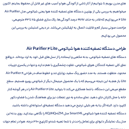
های مدرن برویم تا بتوانیم از آثار ناشی از آلودگی هوا و آسیب های غیر قابل آن محفوظ بماینم. اکنون
میخواهیم به بررسی یکی از بهترین دستگاه های تصفیه کننده هوا یعنی شیائومی مدل Air Purifier
4 Lite می‌پردازیم که قادر به حذف 99.97 درصد آلودگی‌ها، پاک سازی فضای 25 تا 43 مترمربعی،
مزاحمت صوتی بسیار کم و قابلیت اتصال به اپلیکیشن می‌باشد. در دیجی استیشن به بررسی این
محصول می پردازیم.
طراحی دستگاه تصفیه کننده هوا شیائومی Air Purifier 4 Lite
دستگاه های تصفیه شیائومی، بدنه مکعبی و ایستاده را از نسل‌های قبل خود به ارث برده‌اند. درواقع
نمای کلی تصفیه کنندگان هوای شیائومی، تفاوت چشمگیری با هم ندارند و تنها در یکسری جزییات
محدود، متفاوت هستند. به مدد حضور رنگ سفید، زوایای تند و خطوط صاف در طراحی Air Purifier 4
Lite باز هم به این نتیجه می‌رسیم که با یک محصول مینیمال دیگر از شیائومی روبرو هستیم. سطح
مقطع مربعی این دستگاه، با شما همکاری می‌کند تا بتوانید Air Purifier 4 Lite را در هر گوشه کنار
خانه یا محل کارتان جای دهید. نمای ساده و به دور تجملات نیز برای هماهنگ شدن با فضا و دکور
کاربرد دارد. البته اگر بنا به هر دلیلی ترجیح می‌دهید دستگاه تصفیه‌ای استوانه‌ای داشته باشید،
دستگاه تصفیه کننده هوا شیائومی Smart Mi مدل KQJHQ01ZM را نگاهی بیندازید. روی بدنه این
مدل یک نمایشگر دایره‌ای برای تعامل راحت‌تر با شما تعبیه شده و کارتریج 360 درجه، هوا در تمام جهات