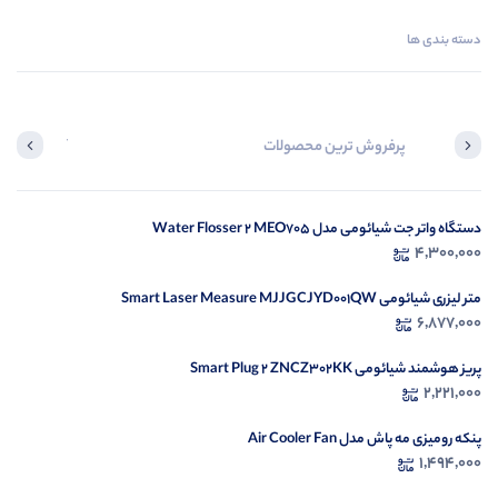
دسته بندی ها
پرفروش ترین محصولات
آخرین محصول
دستگاه واتر جت شیائومی مدل Water Flosser 2 MEO705
در ح
4,300,000
م
متر لیزری شیائومی Smart Laser Measure MJJGCJYD001QW
6,877,000
پریز هوشمند شیائومی Smart Plug 2 ZNCZ302KK
2,221,000
پنکه رومیزی مه پاش مدل Air Cooler Fan
1,494,000