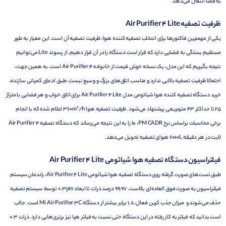
به فضا انتقال می‌دهد.
ظرفیت تصفیه Air Purifier 4 Lite
یکی از مهمترین فاکتورها برای انتخاب تصفیه کننده هوا، ظرفیت تصفیه آن است. این معیار به طور
مستقیم بستگی به فضایی دارد که قرار است دستگاه را در آن قرار دهیم. از پسوند Lite می‌توانیم
نتیجه بگیریم که این مدل، یک نسخه خوش قیمت از خانواده Air Purifier 4 است. به همین جهت،
احتمالا ظرفیت تصفیه بالایی ندارد و مناسب اتاق‌های بزرگ و وسیع نیست. طبق ادعای کمپانی سازنده،
خرید دستگاه تصفیه کننده هوا شیائومی مدل Air Purifier 4 Lite برای اتاق خواب و هر فضایی با متراژ
25 تا حداکثر 43 مترمربعی پیشنهاد می‌شود. ظرفیت تصفیه هوا 360m³/h اعلام شده که با انجام
برخی محاسبات براساس نرخ PM CADR، ما را به این نتیجه می‌رساند که دستگاه تصفیه Air Purifier 4
لایت در هر دقیقه 6000L هوای تصفیه تحویل می‌دهد.
فیلتراسیون دستگاه تصفیه هوا شیائومی Air Purifier 4 Lite
طبق تست‌های صورت گرفته روی دستگاه تصفیه هوا شیائومی Air Purifier 4 Lite، راندمان سیستم
فیلتراسیون به صورت فوق العاده‌ای بالاست. 99.97 درصد ذرات تا ابعاد 0.3μm توسط سیستم تصفیه
حذف می‌شوند و میزان جذب کربن فعال، 1.8 برابر بیشتر از دستگاه Mi Air Purifier 3C است. جالب
است بدانید که فیلتر به کار رفته در این دستگاه حتی نسبت به فیلتر هپا نیز برتری‌هایی دارد. ذرات 0.3