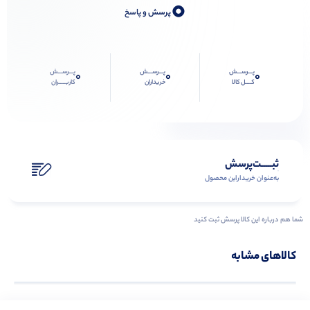
0
پرسش و پاسخ
پـــرســـش
پـــرســـش
پـــرســـش
0
0
0
کــــل کالا
خریداران
کاربـــــران
ثبـــــت‌پرسش
به‌عنوان ‌خریدار‌این‌ محصول
شما هم درباره این کالا پرسش ثبت کنید
کالاهای مشابه