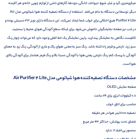
میکرومتری، گرد و غبار، شوره حیوانات خانگی، دودها، گازهای ناشی از لوازم چوبی خانه و هر آلاینده
دیگر، توسط این دستگاه به دام می‌افتد. استفاده از دستگاه تصفیه کننده هوا شیائومی مدل Air
Purifier 4 Lite هیچ اختلالی برای خواب شما ایجاد نمی‌کند. این دستگاه دارای نویز 33 دسیبلی بوده و
در شب نیز صفحه نمایشگرش خاموش می‌شود.برای اینکه سطح آلودگی هوای محیط را بسنجید،
کافیست نگاهی به نمایشگر بیندازید. پایین نمایشگر یک خط افقی وجود دارد که می‌تواند چهار رنگ
سبز، زرد، نارنجی و قرمز را داشته باشد. رنگ سبز به معنی هوای پاک و عاری از آلودگی، رنگ زرد به معنای
آلودگی با ریسک کم، رنگ نارنجی یعنی هوا با آلودگی نسبتا بالا و رنگ قرمز هشدار برای آلودگی بالای
هوا است.
مشخصات دستگاه تصفیه کننده هوا شیائومی مدل Air Purifier 4 Lite
صفحه نمایش: OLED
0.8 کیلووات انرژی برای 24 ساعت
مناسب برای اتاق خواب
تصفیه 6000 لیتر هوا در هر دقیقه
فضای تحت پوشش: حداکثر 43 متر مربع
سنسور پی‌ام 2.5: ندارد