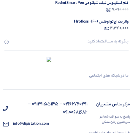
قلم استایلوس تبلت شیائومی Redmi Smart Pen
7,090,000
واترجت اچ تو اوفلس H2ofloss HF-6
4,340,000
چگونه به مــــــا اعتماد کنید
ما در شبکه های اجتماعی
02166760291 - 09129155145 -
مرکز تماس مشتریان
09100681682
پاسخ به سوالات شما در
سریعترین زمان ممکن
info@digistation.com