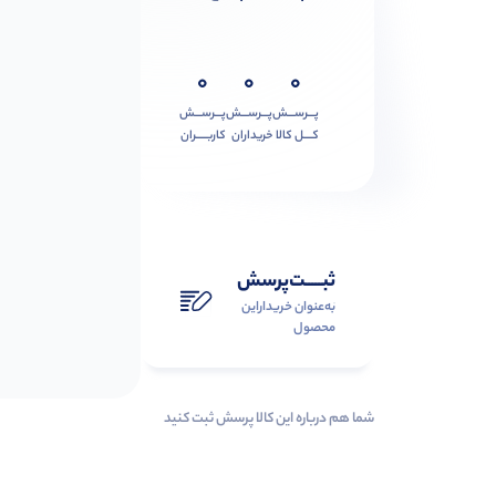
0
0
0
پـــرســـش
پـــرســـش
پـــرســـش
کــــل کالا
خریداران
کاربـــــران
ثبـــــت‌پرسش
به‌عنوان ‌خریدار‌این‌
محصول
شما هم درباره این کالا پرسش ثبت کنید