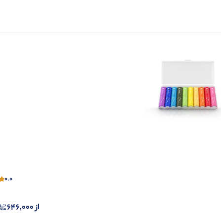
0.0
از
646,000