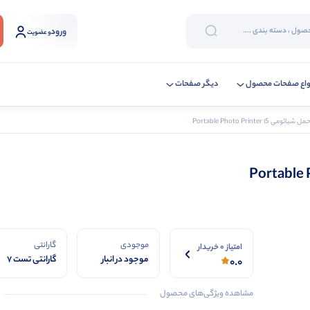
ورود
و عضویت
واع صفحات محصول
دیگر صفحات
ی Portable Photo Printer 1S
موجودی
گارانتی
امتیاز 0 خریدار
موجود در انبار
گارانتی تست 7
0.0
روزه دیجی
استیشن
مشاهده ویژگی‌های محصول