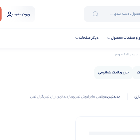
ورود
و عضویت
واع صفحات محصول
دیگر صفحات
جارو رباتیک دریم
اک
جارو رباتیک شیائومی
ازی
جدیدترین
بروزترین ها
پرفروش ترین
پربازدید ترین
ارزان ترین
گران ترین