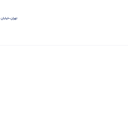
تهران-خیابان ج