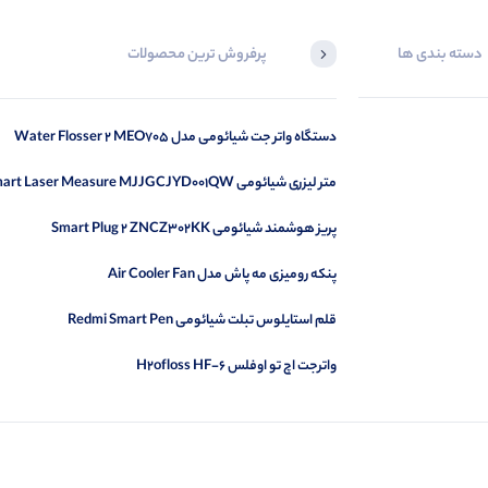
دسته بندی ها
پرفروش ترین محصولات
دستگاه واتر جت شیائومی مدل Water Flosser 2 MEO705
متر لیزری شیائومی Smart Laser Measure MJJGCJYD001QW
پریز هوشمند شیائومی Smart Plug 2 ZNCZ302KK
پنکه رومیزی مه پاش مدل Air Cooler Fan
قلم استایلوس تبلت شیائومی Redmi Smart Pen
واترجت اچ تو اوفلس H2ofloss HF-6