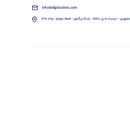
info@digistation.com
مهوری - نرسیده به پل حافظ - پاساژ بزرگمهر - طبقه چهارم - واحد 135