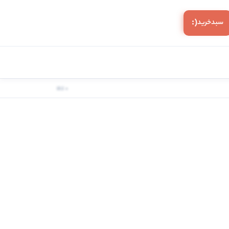
(:
سبد‌خرید
0 کالا