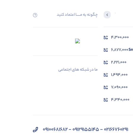
چگونه به مــــــا اعتماد کنید
آخرین محصولاتی که بازدید کردید
4,300,000
در حال بارگیری ...
مشاهده محصولات
6,877,000
2,221,000
ما در شبکه های اجتماعی
1,494,000
7,090,000
4,340,000
02166760291 - 09129155145 - 09100681682