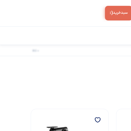
(:
سبد‌خرید
0 کالا