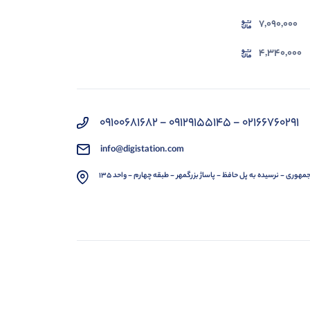
7,090,000
4,340,000
02166760291 - 09129155145 - 09100681682
info@digistation.com
مهوری - نرسیده به پل حافظ - پاساژ بزرگمهر - طبقه چهارم - واحد 135