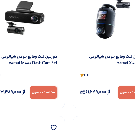
 ثبت وقایع خودرو شیائومی
دوربین ثبت وقایع خودرو شیائومی
70mai M800 Dash Cam Set
70mai X8
0
0.0
از
61,249,000
از
3,489,000
ه محصول
مشاهده محصول