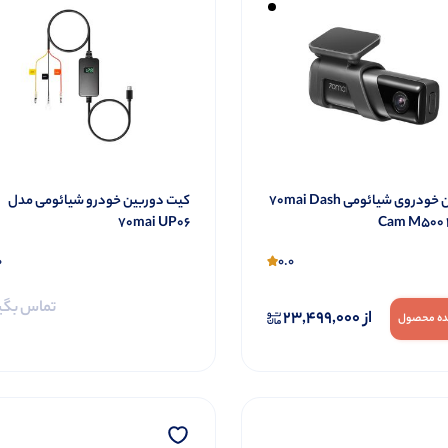
دوربین خودروی شیائومی 70mai Dash
کیت دوربین خودرو شیائومی مدل
70mai UP06
Cam M500 
0
0.0
تماس بگی
از
23,499,000
ه محصول