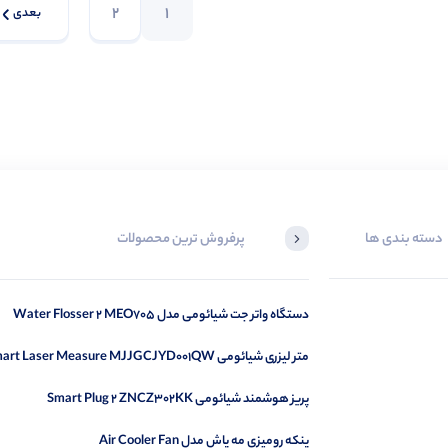
2
1
بعدی
دسته بندی ها
پرفروش ترین محصولات
دستگاه واتر جت شیائومی مدل Water Flosser 2 MEO705
متر لیزری شیائومی Smart Laser Measure MJJGCJYD001QW
پریز هوشمند شیائومی Smart Plug 2 ZNCZ302KK
پنکه رومیزی مه پاش مدل Air Cooler Fan