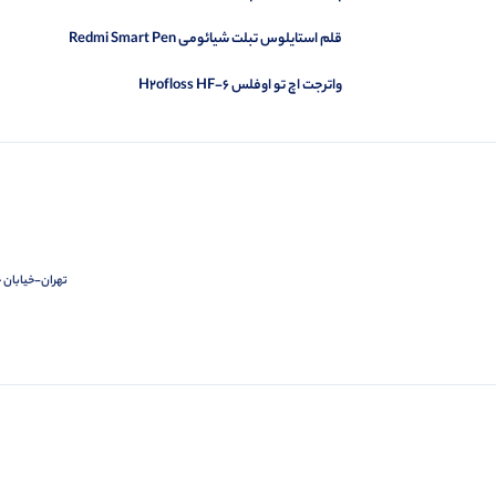
قلم استایلوس تبلت شیائومی Redmi Smart Pen
واترجت اچ تو اوفلس H2ofloss HF-6
تهران-خیابان ج