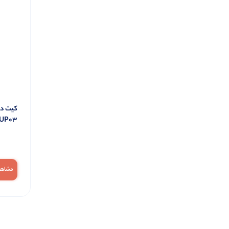
کیت دو
i UP03
مشاهد