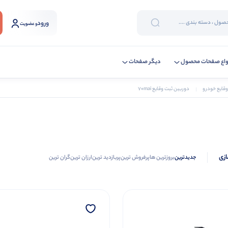
ورود
و عضویت
واع صفحات محصول
دیگر صفحات
وقایع خودرو
دوربین ثبت وقایع 70mai
ازی
جدیدترین
بروزترین ها
پرفروش ترین
پربازدید ترین
ارزان ترین
گران ترین