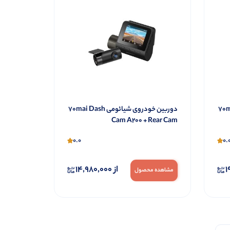
دوربین خودروی شیائومی 70mai Dash
دوربین خودروی شیائومی 70mai Dash
Cam A200 + Rear Cam
0.0
0.
1
از
14,980,000
مشاهده محصول