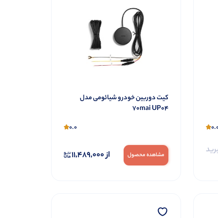
کیت دوربین خودرو شیائومی مدل
70mai UP04
0.0
0.
رید
از
11,489,000
مشاهده محصول