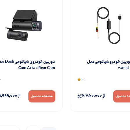
ربین خودرو شیائومی مدل
Cam A410 + Rear Cam
70ma
0
0.0
از
2,750,000
از
9,999,000
ه محصول
مشاهده محصول