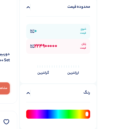
محدوده قیمت
شروع
0
قیمت
پایان
224900000
قیمت
دوربین
00 Set
ارزانترین
گرانترین
مشاهد
رنگ