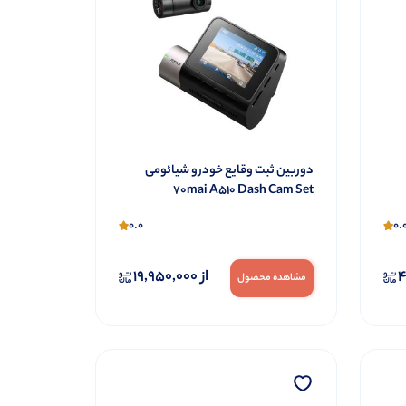
دوربین ثبت وقایع خودرو شیائومی
70mai A510 Dash Cam Set
0.0
0.
4
از
19,950,000
مشاهده محصول