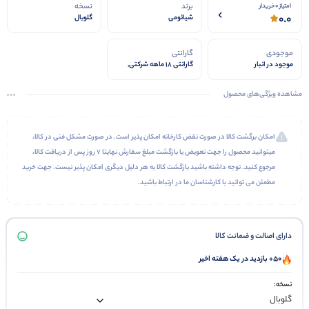
برند
نسخه
امتیاز 0 خریدار
0.0
شیائومی
گلوبال
موجودی
گارانتی
موجود در انبار
گارانتی 18 ماهه شرکتی,
گارانتی تست 7 روزه دیجی
استیشن
مشاهده ویژگی‌های محصول
امکان برگشت کالا در صورت نقض کارخانه امکان پذیر است. در صورت مشکل فنی در کالا،
میتوانید محصول را جهت تعویض یا بازگشت مبلغ سفارش نهایتا 7 روز پس از دریافت کالا،
مرجوع کنید. توجه داشته باشید بازگشت کالا به هر دلیل دیگری امکان پذیر نیست. جهت خرید
مطمئن می توانید با کارشناسان ما در ارتباط باشید.
دارای اصالت و ضمانت کالا
50+ بازدید در یک هفته اخیر
نسخه: