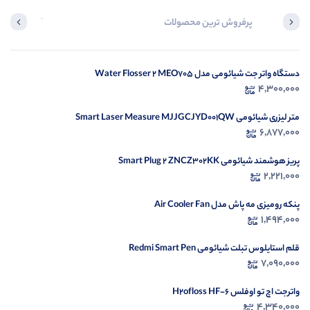
پرفروش ترین محصولات
آخرین محصول
دستگاه واتر جت شیائومی مدل Water Flosser 2 MEO705
در ح
4,300,000
م
متر لیزری شیائومی Smart Laser Measure MJJGCJYD001QW
6,877,000
پریز هوشمند شیائومی Smart Plug 2 ZNCZ302KK
2,221,000
پنکه رومیزی مه پاش مدل Air Cooler Fan
1,494,000
قلم استایلوس تبلت شیائومی Redmi Smart Pen
7,090,000
واترجت اچ تو اوفلس H2ofloss HF-6
4,340,000