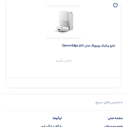
جارو رباتیک روبوراک مدل Qrevo Edge 5V1
تماس بگیرید
دسترسی های سریع
صفحه اصلی
لوگوها
همه محصولات
شگفت انگیز شو