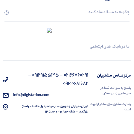
چگونه به مــــــا اعتماد کنید
ما در شبکه های اجتماعی
02166760291 - 09129155145 -
مرکز تماس مشتریان
09100681682
پاسخ به سوالات شما در
سریعترین زمان ممکن
info@digistation.com
رضایت مشتری برای ما در اولویت
تهران-خیابان جمهوری - نرسیده به پل حافظ - پاساژ
است
بزرگمهر - طبقه چهارم - واحد 135