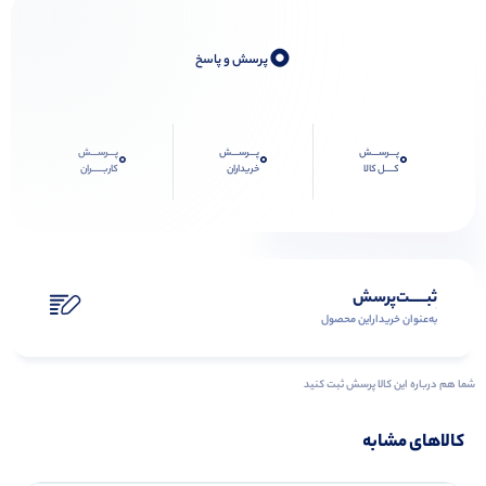
0
پرسش و پاسخ
پـــرســـش
پـــرســـش
پـــرســـش
0
0
0
کــــل کالا
خریداران
کاربـــــران
ثبـــــت‌پرسش
به‌عنوان ‌خریدار‌این‌ محصول
شما هم درباره این کالا پرسش ثبت کنید
کالاهای مشابه