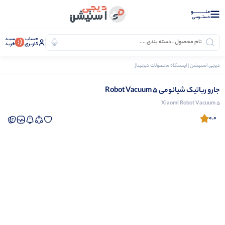
منــــــــــــو
دستــرسی
حساب
سبـد
(:
کاربری
خرید
دیجی استیشن | ایستگاه محصولات دیجیتال
لوازم خانگی
جارو رباتیک
جارو رباتیک شیائومی
جارو رباتیک شیائومی Robot Vacuum 5
Xiaomi Robot Vacuum 5
0.0