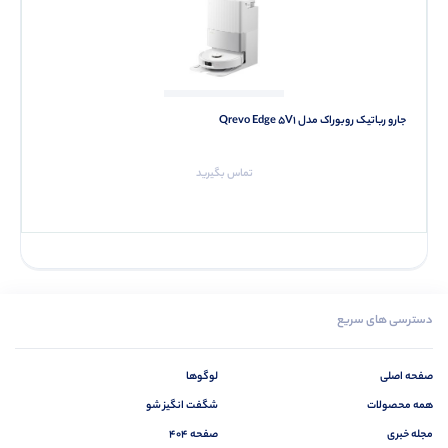
جارو رباتیک روبوراک مدل Qrevo Edge 5V1
تماس بگیرید
دسترسی های سریع
صفحه اصلی
لوگوها
همه محصولات
شگفت انگیز شو
مجله خبری
صفحه 404