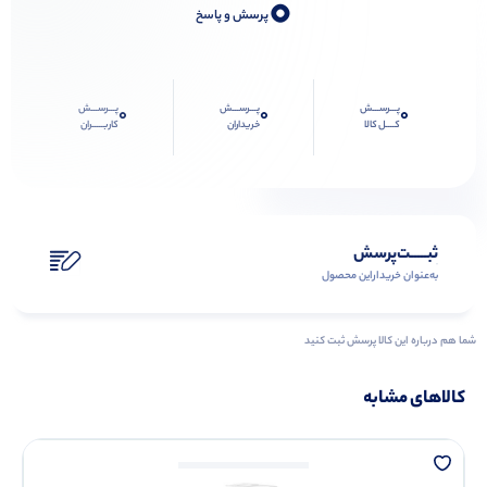
0
پرسش و پاسخ
پـــرســـش
پـــرســـش
پـــرســـش
0
0
0
کــــل کالا
خریداران
کاربـــــران
ثبـــــت‌پرسش
به‌عنوان ‌خریدار‌این‌ محصول
شما هم درباره این کالا پرسش ثبت کنید
کالاهای مشابه