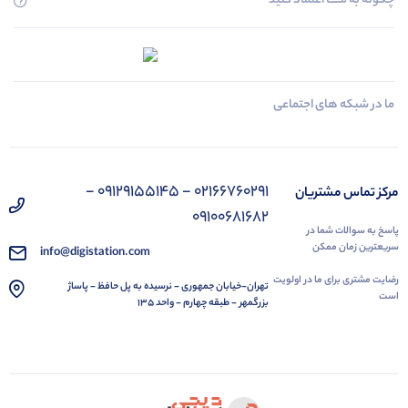
چگونه به مــــــا اعتماد کنید
ما در شبکه های اجتماعی
02166760291 - 09129155145 -
مرکز تماس مشتریان
09100681682
پاسخ به سوالات شما در
سریعترین زمان ممکن
info@digistation.com
رضایت مشتری برای ما در اولویت
تهران-خیابان جمهوری - نرسیده به پل حافظ - پاساژ
است
بزرگمهر - طبقه چهارم - واحد 135