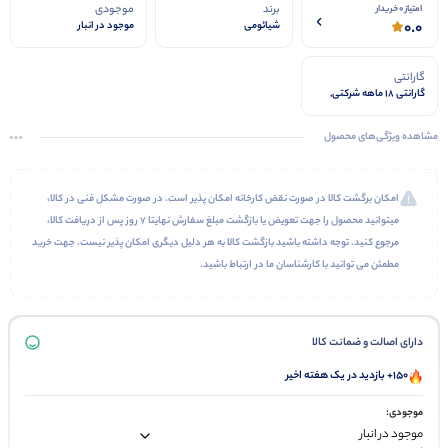
برند
موجودی
امتیاز 0 خریدار
0.0
شیائومی
موجود در انبار
گارانتی
گارانتی 18 ماهه شرکتی,
گارانتی تست 7 روزه دیجی
استیشن
مشاهده ویژگی‌های محصول
امکان برگشت کالا در صورت نقض کارخانه امکان پذیر است. در صورت مشکل فنی در کالا،
میتوانید محصول را جهت تعویض یا بازگشت مبلغ سفارش نهایتا 7 روز پس از دریافت کالا،
مرجوع کنید. توجه داشته باشید بازگشت کالا به هر دلیل دیگری امکان پذیر نیست. جهت خرید
مطمئن می توانید با کارشناسان ما در ارتباط باشید.
دارای اصالت و ضمانت کالا
150+ بازدید در یک هفته اخیر
موجودی: