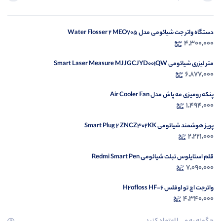
دستگاه واتر جت شیائومی مدل Water Flosser 2 MEO705
در ح
4,300,000
م
متر لیزری شیائومی Smart Laser Measure MJJGCJYD001QW
6,877,000
پنکه رومیزی مه پاش مدل Air Cooler Fan
1,494,000
پریز هوشمند شیائومی Smart Plug 2 ZNCZ302KK
2,221,000
قلم استایلوس تبلت شیائومی Redmi Smart Pen
7,090,000
واترجت اچ تو اوفلس H2ofloss HF-6
4,340,000